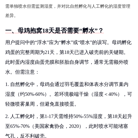
需单独喷水但需监测湿度，并对比自然孵化与人工孵化的湿度管理
差异。
一、母鸡抱窝18天是否需要“孵水”？
用户提问中的“浮水”应为“孵水”或“喷水”的误写。母鸡孵化
鸡蛋的完整周期为21天，第18天已进入破壳前的关键期。
此时蛋内湿度由蛋壳膜和胚胎自身调节，通常无需额外喷
水。但需注意：
1. 自然孵化中，母鸡会通过羽毛覆盖和体表水分调节巢内
湿度（约50%-60%）。若环境极端干燥（湿度＜40%），可
轻微喷雾巢周，但避免直接喷蛋。
2. 人工孵化时，第1-17天需维持50%-55%湿度，第18天起升
至65%-70%（美国家禽协会，2020），此时喷水可能堵塞
气孔，反不利破壳。