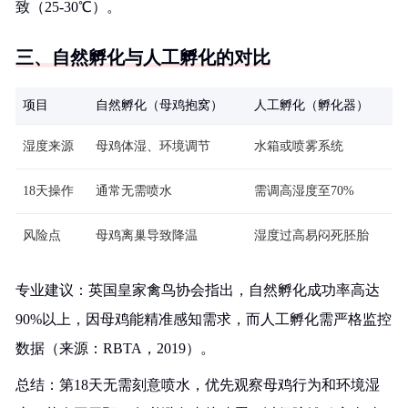
致（25-30℃）。
三、自然孵化与人工孵化的对比
项目
自然孵化（母鸡抱窝）
人工孵化（孵化器）
湿度来源
母鸡体湿、环境调节
水箱或喷雾系统
18天操作
通常无需喷水
需调高湿度至70%
风险点
母鸡离巢导致降温
湿度过高易闷死胚胎
专业建议：英国皇家禽鸟协会指出，自然孵化成功率高达
90%以上，因母鸡能精准感知需求，而人工孵化需严格监控
数据（来源：RBTA，2019）。
总结：第18天无需刻意喷水，优先观察母鸡行为和环境湿