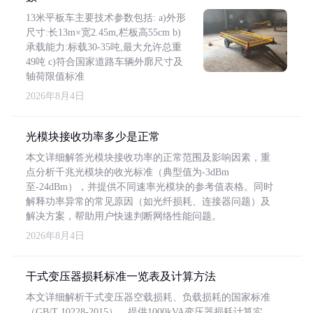
13米平板车主要技术参数包括: a)外形
尺寸:长13m×宽2.45m,栏板高55cm b)
承载能力:标载30-35吨,最大允许总重
49吨 c)符合国家道路车辆外廓尺寸及
轴荷限值标准
2026年8月4日
光模块接收功率多少是正常
本文详细解答光模块接收功率的正常范围及影响因素，重
点分析千兆光模块的收光标准（典型值为-3dBm
至-24dBm），并提供不同速率光模块的参考值表格。同时
解释功率异常的常见原因（如光纤损耗、连接器问题）及
解决方案，帮助用户快速判断网络性能问题。
2026年8月4日
干式变压器损耗标准一览表及计算方法
本文详细解析干式变压器空载损耗、负载损耗的国家标准
（GB/T 10228-2015），提供1000kVA变压器损耗计算实