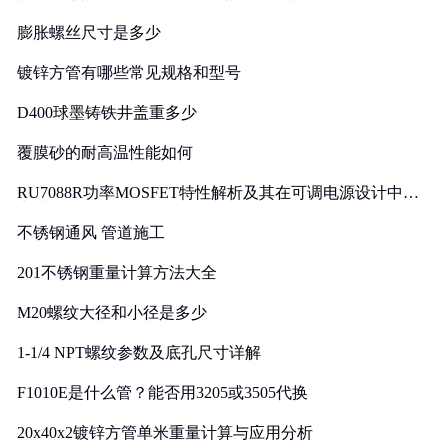
膨胀螺丝尺寸是多少
镀锌方管有哪些常见规格和型号
D400球墨铸铁井盖重多少
覆膜砂的耐高温性能如何
RU7088R功率MOSFET特性解析及其在可调电源设计中的
实践
不锈钢通风 管道施工
201不锈钢重量计算方法大全
M20螺纹大径和小径是多少
1-1/4 NPT螺纹参数及底孔尺寸详解
F1010E是什么管？能否用3205或3505代换
20x40x2镀锌方管单米重量计算与应用分析