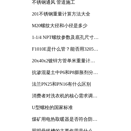
不锈钢通风 管道施工
201不锈钢重量计算方法大全
M20螺纹大径和小径是多少
1-1/4 NPT螺纹参数及底孔尺寸详
解
F1010E是什么管？能否用3205或
3505代换
20x40x2镀锌方管单米重量计算
与应用分析
抗渗混凝土中P6和P8膨胀剂分别
加多少
法兰PN25和PN16有什么区别
消费者对洗衣机的核心需求调研
与分析
U型螺栓的国家标准
煤矿用电热取暖器是否符合防爆
电气设备标准
照明母线槽的主要作用是什么