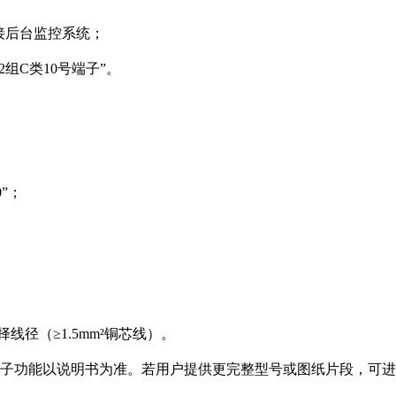
接后台监控系统；
2组C类10号端子”。
0”；
选择线径（≥1.5mm²铜芯线）。
其端子功能以说明书为准。若用户提供更完整型号或图纸片段，可进