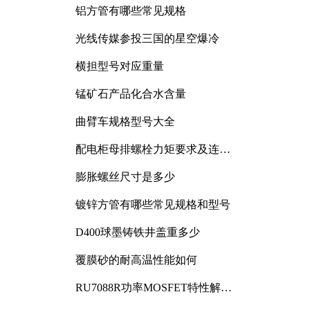
铝方管有哪些常见规格
光线传媒参投三国的星空爆冷
横担型号对应重量
锰矿石产品化合水含量
曲臂车规格型号大全
配电柜母排螺栓力矩要求及连接
规范详解
膨胀螺丝尺寸是多少
镀锌方管有哪些常见规格和型号
D400球墨铸铁井盖重多少
覆膜砂的耐高温性能如何
RU7088R功率MOSFET特性解析
及其在可调电源设计中的实践