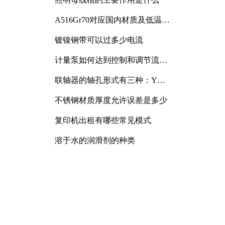
A516Gr70对应国内材质及低温冲
击要求解析
镀镍钢带可以过多少电流
计量泵如何达到控制和调节流量
的目的
联轴器的轴孔形式有三种：Y
型、J型、Z型
不锈钢材质厚度允许误差是多少
复印机出租有哪些常见模式
溶于水的润滑剂的种类