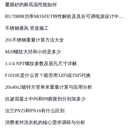
覆膜砂的耐高温性能如何
RU7088R功率MOSFET特性解析及其在可调电源设计中的
实践
不锈钢通风 管道施工
201不锈钢重量计算方法大全
M20螺纹大径和小径是多少
1-1/4 NPT螺纹参数及底孔尺寸详解
F1010E是什么管？能否用3205或3505代换
20x40x2镀锌方管单米重量计算与应用分析
抗渗混凝土中P6和P8膨胀剂分别加多少
法兰PN25和PN16有什么区别
消费者对洗衣机的核心需求调研与分析