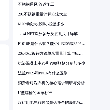
不锈钢通风 管道施工
201不锈钢重量计算方法大全
M20螺纹大径和小径是多少
1-1/4 NPT螺纹参数及底孔尺寸详解
F1010E是什么管？能否用3205或3505代
换
20x40x2镀锌方管单米重量计算与应用
分析
抗渗混凝土中P6和P8膨胀剂分别加多少
法兰PN25和PN16有什么区别
消费者对洗衣机的核心需求调研与分析
U型螺栓的国家标准
煤矿用电热取暖器是否符合防爆电气设
备标准