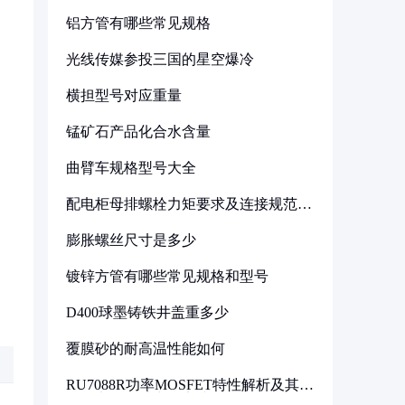
铝方管有哪些常见规格
光线传媒参投三国的星空爆冷
横担型号对应重量
锰矿石产品化合水含量
曲臂车规格型号大全
配电柜母排螺栓力矩要求及连接规范详
解
膨胀螺丝尺寸是多少
镀锌方管有哪些常见规格和型号
D400球墨铸铁井盖重多少
覆膜砂的耐高温性能如何
RU7088R功率MOSFET特性解析及其在
可调电源设计中的实践