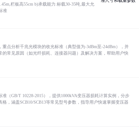
5m,栏板高55cm b)承载能力:标载30-35吨,最大允
标准
点分析千兆光模块的收光标准（典型值为-3dBm至-24dBm），并
常的常见原因（如光纤损耗、连接器问题）及解决方案，帮助用户快
/T 10228-2015），提供1000kVA变压器损耗计算实例，分步
，涵盖SCB10/SCB13等常见型号参数，指导用户快速掌握变压器