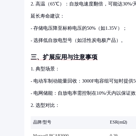
2. 高温（65℃）：自放电速度翻倍，可能达30%/
延长寿命建议：
- 存储电压降至标称电压的50%（如1.35V）；
- 选择低自放电型号（如活性炭电极产品）。
三、扩展应用与注意事项
1. 典型场景：
- 电动车制动能量回收：3000F电容组可短时提
- 电网储能：自放电率需控制在10%/天内以保证
2. 选型对比：
品牌/型号
ESR(mΩ)
Maxwell BCAP3000
0.29