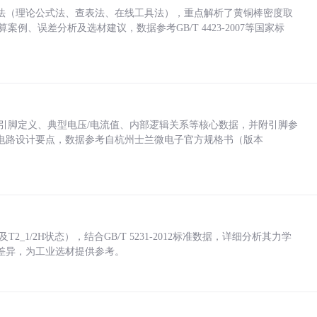
法（理论公式法、查表法、在线工具法），重点解析了黄铜棒密度取
计算案例、误差分析及选材建议，数据参考GB/T 4423-2007等国家标
括各引脚定义、典型电压/电流值、内部逻辑关系等核心数据，并附引脚参
电路设计要点，数据参考自杭州士兰微电子官方规格书（版本
_1/2H状态），结合GB/T 5231-2012标准数据，详细分析其力学
差异，为工业选材提供参考。