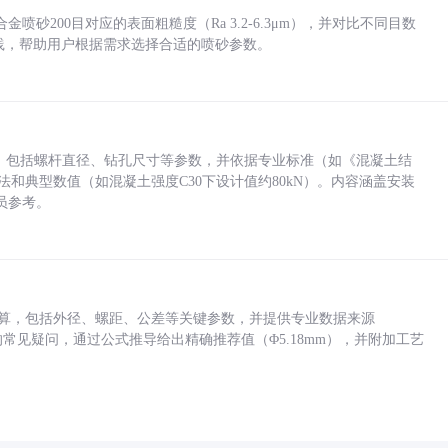
砂200目对应的表面粗糙度（Ra 3.2-6.3μm），并对比不同目数
业实践，帮助用户根据需求选择合适的喷砂参数。
力，包括螺杆直径、钻孔尺寸等参数，并依据专业标准（如《混凝土结
方法和典型数值（如混凝土强度C30下设计值约80kN）。内容涵盖安装
员参考。
底孔计算，包括外径、螺距、公差等关键参数，并提供专业数据来源
孔尺寸的常见疑问，通过公式推导给出精确推荐值（Φ5.18mm），并附加工艺