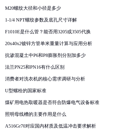
M20螺纹大径和小径是多少
1-1/4 NPT螺纹参数及底孔尺寸详解
F1010E是什么管？能否用3205或3505代换
20x40x2镀锌方管单米重量计算与应用分析
抗渗混凝土中P6和P8膨胀剂分别加多少
法兰PN25和PN16有什么区别
消费者对洗衣机的核心需求调研与分析
U型螺栓的国家标准
煤矿用电热取暖器是否符合防爆电气设备标准
照明母线槽的主要作用是什么
A516Gr70对应国内材质及低温冲击要求解析