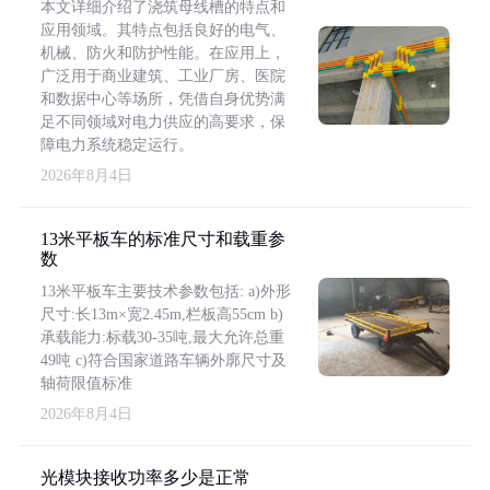
本文详细介绍了浇筑母线槽的特点和
应用领域。其特点包括良好的电气、
机械、防火和防护性能。在应用上，
广泛用于商业建筑、工业厂房、医院
和数据中心等场所，凭借自身优势满
足不同领域对电力供应的高要求，保
障电力系统稳定运行。
2026年8月4日
13米平板车的标准尺寸和载重参
数
13米平板车主要技术参数包括: a)外形
尺寸:长13m×宽2.45m,栏板高55cm b)
承载能力:标载30-35吨,最大允许总重
49吨 c)符合国家道路车辆外廓尺寸及
轴荷限值标准
2026年8月4日
光模块接收功率多少是正常