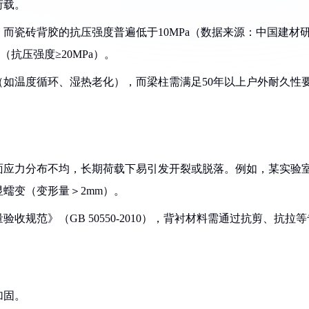
荷载。
，而瓷砖背胶的抗压强度普遍低于10MPa（数据来源：中国建材
抗压强度≥20MPa）。
境（如温度循环、湿热老化），而梁柱需满足50年以上户外耐久性
表面应力分布不均，长期荷载下易引发开裂或脱落。例如，某实验
蠕变（变形量＞2mm）。
收规范》（GB 50550-2010），背衬材料需通过抗剪、抗拉等
加固。