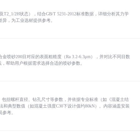
_1/2H状态），结合GB/T 5231-2012标准数据，详细分析其力学
差异，为工业选材提供参考。
砂200目对应的表面粗糙度（Ra 3.2-6.3μm），并对比不同目数
业实践，帮助用户根据需求选择合适的喷砂参数。
力，包括螺杆直径、钻孔尺寸等参数，并依据专业标准（如《混凝土结
方法和典型数值（如混凝土强度C30下设计值约80kN）。内容涵盖安装
员参考。