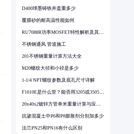
D400球墨铸铁井盖重多少
覆膜砂的耐高温性能如何
RU7088R功率MOSFET特性解析及其在
可调电源设计中的实践
不锈钢通风 管道施工
201不锈钢重量计算方法大全
M20螺纹大径和小径是多少
1-1/4 NPT螺纹参数及底孔尺寸详解
F1010E是什么管？能否用3205或3505代
换
20x40x2镀锌方管单米重量计算与应用
分析
抗渗混凝土中P6和P8膨胀剂分别加多少
法兰PN25和PN16有什么区别