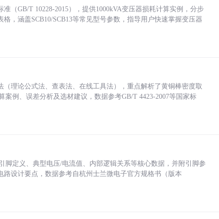
/T 10228-2015），提供1000kVA变压器损耗计算实例，分步
，涵盖SCB10/SCB13等常见型号参数，指导用户快速掌握变压器
法（理论公式法、查表法、在线工具法），重点解析了黄铜棒密度取
计算案例、误差分析及选材建议，数据参考GB/T 4423-2007等国家标
括各引脚定义、典型电压/电流值、内部逻辑关系等核心数据，并附引脚参
电路设计要点，数据参考自杭州士兰微电子官方规格书（版本