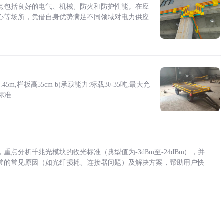
点包括良好的电气、机械、防火和防护性能。在应
心等场所，凭借自身优势满足不同领域对电力供应
5m,栏板高55cm b)承载能力:标载30-35吨,最大允
标准
点分析千兆光模块的收光标准（典型值为-3dBm至-24dBm），并
常的常见原因（如光纤损耗、连接器问题）及解决方案，帮助用户快