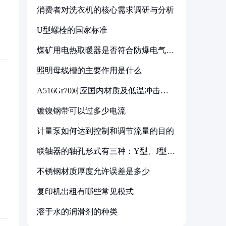
消费者对洗衣机的核心需求调研与分析
U型螺栓的国家标准
煤矿用电热取暖器是否符合防爆电气设
备标准
照明母线槽的主要作用是什么
A516Gr70对应国内材质及低温冲击要
求解析
镀镍钢带可以过多少电流
计量泵如何达到控制和调节流量的目的
联轴器的轴孔形式有三种：Y型、J型、
Z型
不锈钢材质厚度允许误差是多少
复印机出租有哪些常见模式
溶于水的润滑剂的种类