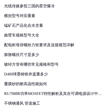
光线传媒参投三国的星空爆冷
横担型号对应重量
锰矿石产品化合水含量
曲臂车规格型号大全
配电柜母排螺栓力矩要求及连接规范详解
膨胀螺丝尺寸是多少
镀锌方管有哪些常见规格和型号
D400球墨铸铁井盖重多少
覆膜砂的耐高温性能如何
RU7088R功率MOSFET特性解析及其在可调电源设计中的
实践
不锈钢通风 管道施工