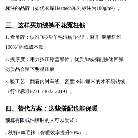
标注的品牌（如优衣库Heattech系列标注为180g/m²）。
三、这样买加绒裤不花冤枉钱
1. 看吊牌：认准"纯棉/羊毛混纺"内里，避开"聚酯纤维
100%"的低成本款；
2. 摸厚度：用力按压膝盖部位，优质加绒裤能快速回弹，
劣质品会留下明显压痕；
3. 验工艺：翻看内衬车线，密度≥8针/厘米的才不易钻绒
（行业标准FZ/T 73022-2019）。
四、替代方案：这些搭配也能保暖
预算有限或怕臃肿的人可以尝试：
- 秋裤+羊毛袜（保暖效率提升50%）；