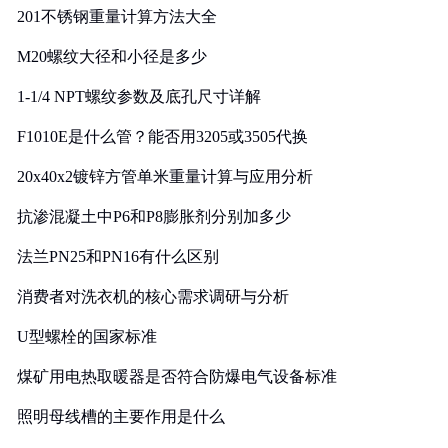
201不锈钢重量计算方法大全
M20螺纹大径和小径是多少
1-1/4 NPT螺纹参数及底孔尺寸详解
F1010E是什么管？能否用3205或3505代换
20x40x2镀锌方管单米重量计算与应用分析
抗渗混凝土中P6和P8膨胀剂分别加多少
法兰PN25和PN16有什么区别
消费者对洗衣机的核心需求调研与分析
U型螺栓的国家标准
煤矿用电热取暖器是否符合防爆电气设备标准
照明母线槽的主要作用是什么