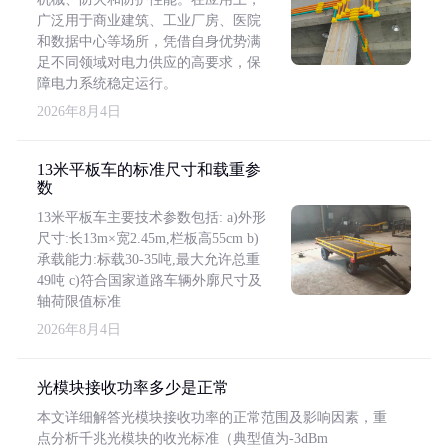
广泛用于商业建筑、工业厂房、医院
和数据中心等场所，凭借自身优势满
足不同领域对电力供应的高要求，保
障电力系统稳定运行。
2026年8月4日
13米平板车的标准尺寸和载重参
数
13米平板车主要技术参数包括: a)外形
尺寸:长13m×宽2.45m,栏板高55cm b)
承载能力:标载30-35吨,最大允许总重
49吨 c)符合国家道路车辆外廓尺寸及
轴荷限值标准
2026年8月4日
光模块接收功率多少是正常
本文详细解答光模块接收功率的正常范围及影响因素，重
点分析千兆光模块的收光标准（典型值为-3dBm