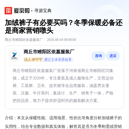
寻源宝典
加绒裤子有必要买吗？冬季保暖必备还
是商家营销噋头
商丘市睢阳区依嘉服装厂
·
2026-08-04 08:00:00
商丘市睢阳区依嘉服装厂
咨询
进店
法人:井宁宁
通过主体资质核查
商丘市睢阳区依嘉服装厂坐落于河南省商丘市睢阳区闫集
镇，成立于2020年，专注童装及成人服饰生产，主营运动
裤、工装裤、卫衣、连衣裙等全品类服装，涵盖男女童
装、汉服、牛仔系列，集设计、生产、销售于一体，严格
把控品质，致力于提供舒适时尚的服装解决方案。
介绍：
本文从保暖性能、适用场景、性价比等角度分析加绒裤子的
实用性，结合专业数据和真实体验，解答其是否为冬季刚需或营销