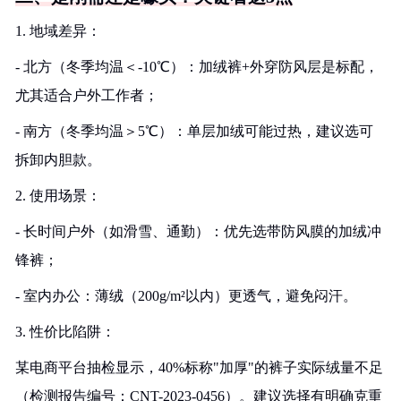
1. 地域差异：
- 北方（冬季均温＜-10℃）：加绒裤+外穿防风层是标配，
尤其适合户外工作者；
- 南方（冬季均温＞5℃）：单层加绒可能过热，建议选可
拆卸内胆款。
2. 使用场景：
- 长时间户外（如滑雪、通勤）：优先选带防风膜的加绒冲
锋裤；
- 室内办公：薄绒（200g/m²以内）更透气，避免闷汗。
3. 性价比陷阱：
某电商平台抽检显示，40%标称"加厚"的裤子实际绒量不足
（检测报告编号：CNT-2023-0456）。建议选择有明确克重