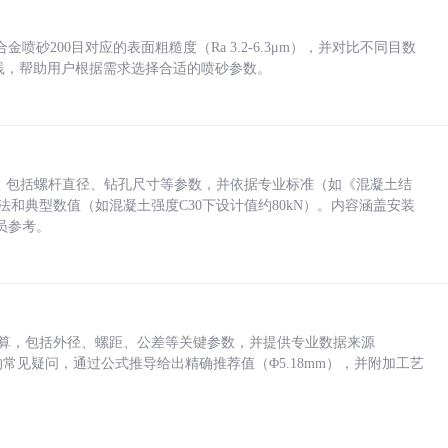
砂200目对应的表面粗糙度（Ra 3.2-6.3μm），并对比不同目数
业实践，帮助用户根据需求选择合适的喷砂参数。
力，包括螺杆直径、钻孔尺寸等参数，并依据专业标准（如《混凝土结
方法和典型数值（如混凝土强度C30下设计值约80kN）。内容涵盖安装
员参考。
底孔计算，包括外径、螺距、公差等关键参数，并提供专业数据来源
孔尺寸的常见疑问，通过公式推导给出精确推荐值（Φ5.18mm），并附加工艺