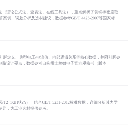
法（理论公式法、查表法、在线工具法），重点解析了黄铜棒密度取
计算案例、误差分析及选材建议，数据参考GB/T 4423-2007等国家标
括各引脚定义、典型电压/电流值、内部逻辑关系等核心数据，并附引脚参
电路设计要点，数据参考自杭州士兰微电子官方规格书（版本
_1/2H状态），结合GB/T 5231-2012标准数据，详细分析其力学
差异，为工业选材提供参考。