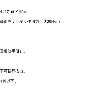
尘可能导致矽肺病。
藏钢筋，突发反作用力可达20N·m）。
牧田维修手册）。
，不可强行拔出。
/分钟以下。