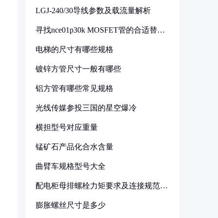
LGJ-240/30导线参数及载流量解析
寻找nce01p30k MOSFET管的合适替代
型号
电梯的尺寸有哪些规格
镀锌方管尺寸一般有哪些
铝方管有哪些常见规格
光线传媒参投三国的星空爆冷
横担型号对应重量
锰矿石产品化合水含量
曲臂车规格型号大全
配电柜母排螺栓力矩要求及连接规范详
解
膨胀螺丝尺寸是多少