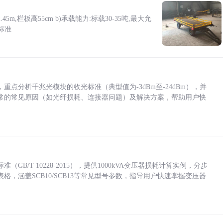
5m,栏板高55cm b)承载能力:标载30-35吨,最大允
标准
点分析千兆光模块的收光标准（典型值为-3dBm至-24dBm），并
常的常见原因（如光纤损耗、连接器问题）及解决方案，帮助用户快
/T 10228-2015），提供1000kVA变压器损耗计算实例，分步
，涵盖SCB10/SCB13等常见型号参数，指导用户快速掌握变压器