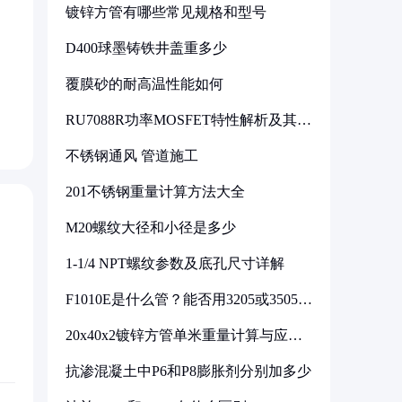
镀锌方管有哪些常见规格和型号
D400球墨铸铁井盖重多少
覆膜砂的耐高温性能如何
RU7088R功率MOSFET特性解析及其在
可调电源设计中的实践
不锈钢通风 管道施工
201不锈钢重量计算方法大全
M20螺纹大径和小径是多少
1-1/4 NPT螺纹参数及底孔尺寸详解
F1010E是什么管？能否用3205或3505代
换
20x40x2镀锌方管单米重量计算与应用
分析
抗渗混凝土中P6和P8膨胀剂分别加多少