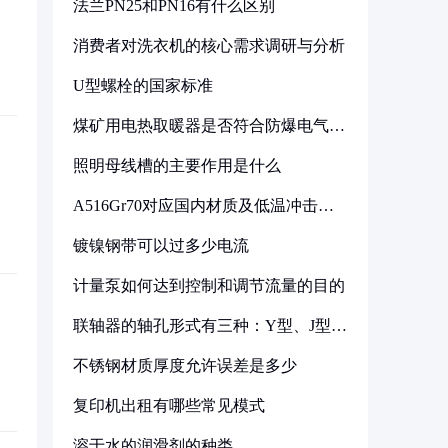
法兰PN25和PN16有什么区别
消费者对洗衣机的核心需求调研与分析
U型螺栓的国家标准
煤矿用电热取暖器是否符合防爆电气设
备标准
照明母线槽的主要作用是什么
A516Gr70对应国内材质及低温冲击要
求解析
镀镍钢带可以过多少电流
计量泵如何达到控制和调节流量的目的
联轴器的轴孔形式有三种：Y型、J型、
Z型
不锈钢材质厚度允许误差是多少
复印机出租有哪些常见模式
溶于水的润滑剂的种类