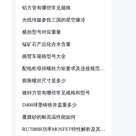
铝方管有哪些常见规格
光线传媒参投三国的星空爆冷
横担型号对应重量
锰矿石产品化合水含量
曲臂车规格型号大全
配电柜母排螺栓力矩要求及连接规范详
解
膨胀螺丝尺寸是多少
镀锌方管有哪些常见规格和型号
D400球墨铸铁井盖重多少
覆膜砂的耐高温性能如何
RU7088R功率MOSFET特性解析及其在
可调电源设计中的实践