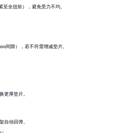
拧紧至全扭矩），避免受力不均。
0.2mm间隙），若不符需增减垫片。
更换更厚垫片。
刀架自动回弹。