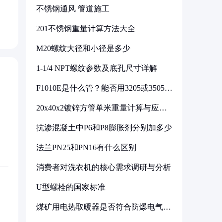
不锈钢通风 管道施工
201不锈钢重量计算方法大全
M20螺纹大径和小径是多少
1-1/4 NPT螺纹参数及底孔尺寸详解
F1010E是什么管？能否用3205或3505代
换
20x40x2镀锌方管单米重量计算与应用
分析
抗渗混凝土中P6和P8膨胀剂分别加多少
法兰PN25和PN16有什么区别
消费者对洗衣机的核心需求调研与分析
U型螺栓的国家标准
煤矿用电热取暖器是否符合防爆电气设
备标准