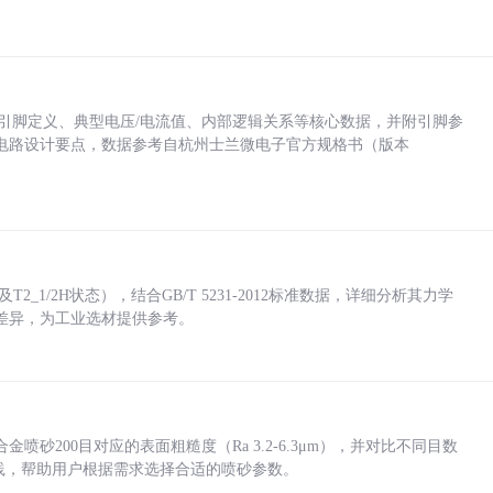
括各引脚定义、典型电压/电流值、内部逻辑关系等核心数据，并附引脚参
电路设计要点，数据参考自杭州士兰微电子官方规格书（版本
_1/2H状态），结合GB/T 5231-2012标准数据，详细分析其力学
差异，为工业选材提供参考。
砂200目对应的表面粗糙度（Ra 3.2-6.3μm），并对比不同目数
业实践，帮助用户根据需求选择合适的喷砂参数。