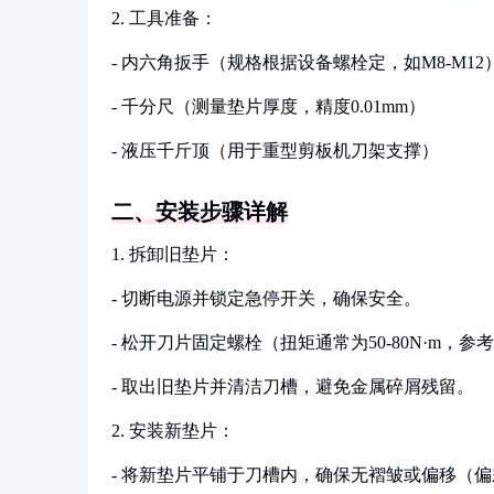
2. 工具准备：
- 内六角扳手（规格根据设备螺栓定，如M8-M12
- 千分尺（测量垫片厚度，精度0.01mm）
- 液压千斤顶（用于重型剪板机刀架支撑）
二、安装步骤详解
1. 拆卸旧垫片：
- 切断电源并锁定急停开关，确保安全。
- 松开刀片固定螺栓（扭矩通常为50-80N·m
- 取出旧垫片并清洁刀槽，避免金属碎屑残留。
2. 安装新垫片：
- 将新垫片平铺于刀槽内，确保无褶皱或偏移（偏差