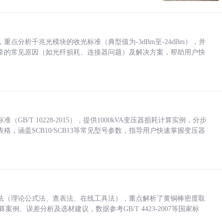
点分析千兆光模块的收光标准（典型值为-3dBm至-24dBm），并
常的常见原因（如光纤损耗、连接器问题）及解决方案，帮助用户快
/T 10228-2015），提供1000kVA变压器损耗计算实例，分步
，涵盖SCB10/SCB13等常见型号参数，指导用户快速掌握变压器
法（理论公式法、查表法、在线工具法），重点解析了黄铜棒密度取
计算案例、误差分析及选材建议，数据参考GB/T 4423-2007等国家标