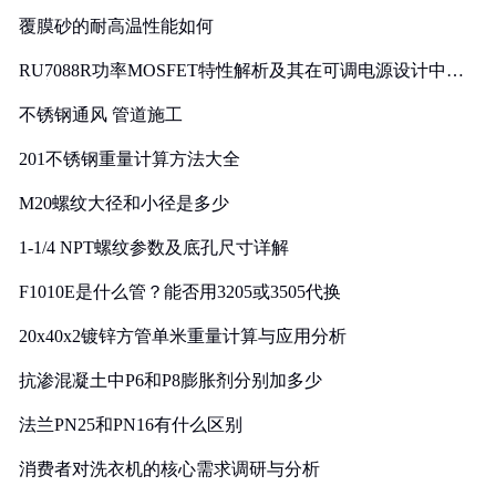
覆膜砂的耐高温性能如何
RU7088R功率MOSFET特性解析及其在可调电源设计中的
实践
不锈钢通风 管道施工
201不锈钢重量计算方法大全
M20螺纹大径和小径是多少
1-1/4 NPT螺纹参数及底孔尺寸详解
F1010E是什么管？能否用3205或3505代换
20x40x2镀锌方管单米重量计算与应用分析
抗渗混凝土中P6和P8膨胀剂分别加多少
法兰PN25和PN16有什么区别
消费者对洗衣机的核心需求调研与分析