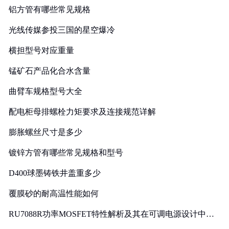
铝方管有哪些常见规格
光线传媒参投三国的星空爆冷
横担型号对应重量
锰矿石产品化合水含量
曲臂车规格型号大全
配电柜母排螺栓力矩要求及连接规范详解
膨胀螺丝尺寸是多少
镀锌方管有哪些常见规格和型号
D400球墨铸铁井盖重多少
覆膜砂的耐高温性能如何
RU7088R功率MOSFET特性解析及其在可调电源设计中的
实践