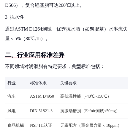
D566），复合锂基脂可达260℃以上。
3. 抗水性
通过ASTM D1264测试，优秀抗水脂（如聚脲基）水淋流失
量＜5%（80℃,1h）。
二、行业应用标准差异
不同领域对润滑脂有特定要求，典型标准包括：
行业
标准体系
关键要求
汽车
ASTM D4950
高低温性能（-40℃~150℃）
风电
DIN 51821-3
抗微动磨损（Fafnir测试≤50mg）
食品机械
NSF H1认证
无毒配方（重金属含量＜10ppm）