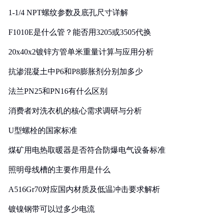
1-1/4 NPT螺纹参数及底孔尺寸详解
F1010E是什么管？能否用3205或3505代换
20x40x2镀锌方管单米重量计算与应用分析
抗渗混凝土中P6和P8膨胀剂分别加多少
法兰PN25和PN16有什么区别
消费者对洗衣机的核心需求调研与分析
U型螺栓的国家标准
煤矿用电热取暖器是否符合防爆电气设备标准
照明母线槽的主要作用是什么
A516Gr70对应国内材质及低温冲击要求解析
镀镍钢带可以过多少电流