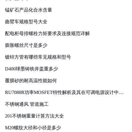
锰矿石产品化合水含量
曲臂车规格型号大全
配电柜母排螺栓力矩要求及连接规范详解
膨胀螺丝尺寸是多少
镀锌方管有哪些常见规格和型号
D400球墨铸铁井盖重多少
覆膜砂的耐高温性能如何
RU7088R功率MOSFET特性解析及其在可调电源设计中的
实践
不锈钢通风 管道施工
201不锈钢重量计算方法大全
M20螺纹大径和小径是多少