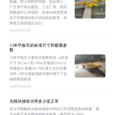
机械、防火和防护性能。在应用上，
广泛用于商业建筑、工业厂房、医院
和数据中心等场所，凭借自身优势满
足不同领域对电力供应的高要求，保
障电力系统稳定运行。
2026年8月4日
13米平板车的标准尺寸和载重参
数
13米平板车主要技术参数包括: a)外形
尺寸:长13m×宽2.45m,栏板高55cm b)
承载能力:标载30-35吨,最大允许总重
49吨 c)符合国家道路车辆外廓尺寸及
轴荷限值标准
2026年8月4日
光模块接收功率多少是正常
本文详细解答光模块接收功率的正常范围及影响因素，重
点分析千兆光模块的收光标准（典型值为-3dBm