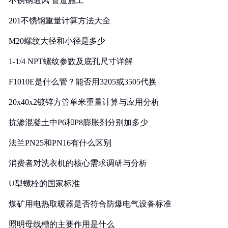
不锈钢通风 管道施工
201不锈钢重量计算方法大全
M20螺纹大径和小径是多少
1-1/4 NPT螺纹参数及底孔尺寸详解
F1010E是什么管？能否用3205或3505代换
20x40x2镀锌方管单米重量计算与应用分析
抗渗混凝土中P6和P8膨胀剂分别加多少
法兰PN25和PN16有什么区别
消费者对洗衣机的核心需求调研与分析
U型螺栓的国家标准
煤矿用电热取暖器是否符合防爆电气设备标准
照明母线槽的主要作用是什么