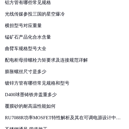
铝方管有哪些常见规格
光线传媒参投三国的星空爆冷
横担型号对应重量
锰矿石产品化合水含量
曲臂车规格型号大全
配电柜母排螺栓力矩要求及连接规范详解
膨胀螺丝尺寸是多少
镀锌方管有哪些常见规格和型号
D400球墨铸铁井盖重多少
覆膜砂的耐高温性能如何
RU7088R功率MOSFET特性解析及其在可调电源设计中的
实践