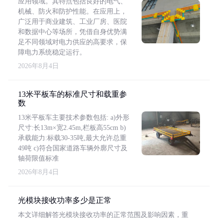
应用领域。其特点包括良好的电气、
机械、防火和防护性能。在应用上，
广泛用于商业建筑、工业厂房、医院
和数据中心等场所，凭借自身优势满
足不同领域对电力供应的高要求，保
障电力系统稳定运行。
2026年8月4日
13米平板车的标准尺寸和载重参
数
13米平板车主要技术参数包括: a)外形
尺寸:长13m×宽2.45m,栏板高55cm b)
承载能力:标载30-35吨,最大允许总重
49吨 c)符合国家道路车辆外廓尺寸及
轴荷限值标准
2026年8月4日
光模块接收功率多少是正常
本文详细解答光模块接收功率的正常范围及影响因素，重