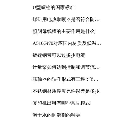
与分析
U型螺栓的国家标准
煤矿用电热取暖器是否符合防爆
电气设备标准
照明母线槽的主要作用是什么
A516Gr70对应国内材质及低温冲
击要求解析
镀镍钢带可以过多少电流
计量泵如何达到控制和调节流量
的目的
联轴器的轴孔形式有三种：Y
型、J型、Z型
不锈钢材质厚度允许误差是多少
复印机出租有哪些常见模式
溶于水的润滑剂的种类