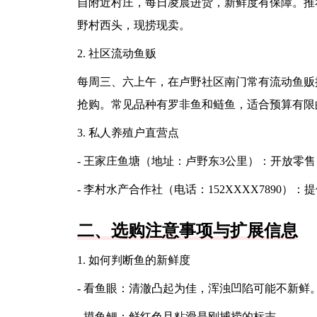
自附近村庄，每日凌晨进货，新鲜度有保障。推荐“
野村西头，现捞现卖。
2. 社区流动鱼贩
每周三、六上午，在卢野社区南门常有流动鱼贩
抢购。常见品种有罗非鱼和鲢鱼，适合预算有限
3. 私人养殖户直营点
- 王家庄鱼塘（地址：卢野东3公里）：开放零
- 李村水产合作社（电话：152XXXX7890
二、选购注意事项与扩展信息
1. 如何判断鱼的新鲜度
- 看鱼眼：清澈凸起为佳，浑浊凹陷可能不新鲜
- 摸鱼鳃：鲜红色且粘滑是刚捕捞的标志。