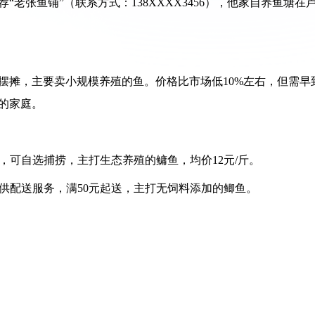
老张鱼铺”（联系方式：138XXXX3456），他家自养鱼塘在
摆摊，主要卖小规模养殖的鱼。价格比市场低10%左右，但需早
的家庭。
售，可自选捕捞，主打生态养殖的鳙鱼，均价12元/斤。
）：提供配送服务，满50元起送，主打无饲料添加的鲫鱼。
。