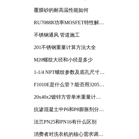
覆膜砂的耐高温性能如何
RU7088R功率MOSFET特性解析
及其在可调电源设计中的实践
不锈钢通风 管道施工
201不锈钢重量计算方法大全
M20螺纹大径和小径是多少
1-1/4 NPT螺纹参数及底孔尺寸详
解
F1010E是什么管？能否用3205或
3505代换
20x40x2镀锌方管单米重量计算
与应用分析
抗渗混凝土中P6和P8膨胀剂分别
加多少
法兰PN25和PN16有什么区别
消费者对洗衣机的核心需求调研