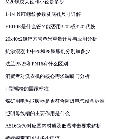
M20螺纹大径和小径是多少
1-1/4 NPT螺纹参数及底孔尺寸详解
F1010E是什么管？能否用3205或3505代换
20x40x2镀锌方管单米重量计算与应用分析
抗渗混凝土中P6和P8膨胀剂分别加多少
法兰PN25和PN16有什么区别
消费者对洗衣机的核心需求调研与分析
U型螺栓的国家标准
煤矿用电热取暖器是否符合防爆电气设备标准
照明母线槽的主要作用是什么
A516Gr70对应国内材质及低温冲击要求解析
镀镍钢带可以过多少电流