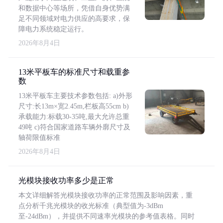
和数据中心等场所，凭借自身优势满
足不同领域对电力供应的高要求，保
障电力系统稳定运行。
2026年8月4日
13米平板车的标准尺寸和载重参
数
13米平板车主要技术参数包括: a)外形
尺寸:长13m×宽2.45m,栏板高55cm b)
承载能力:标载30-35吨,最大允许总重
49吨 c)符合国家道路车辆外廓尺寸及
轴荷限值标准
2026年8月4日
光模块接收功率多少是正常
本文详细解答光模块接收功率的正常范围及影响因素，重
点分析千兆光模块的收光标准（典型值为-3dBm
至-24dBm），并提供不同速率光模块的参考值表格。同时