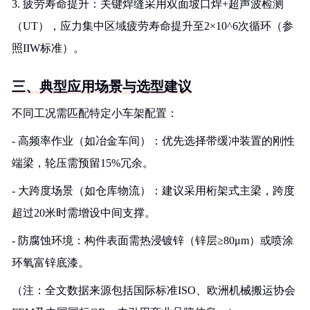
3. 疲劳寿命提升：关键焊缝采用双面坡口焊+超声波检测
（UT），应力集中区域疲劳寿命提升至2×10^6次循环（参
照IIW标准）。
三、典型应用场景与选型建议
不同工况需匹配特定小车架配置：
- 高频率作业（如冶金车间）：优先选择带缓冲装置的刚性
端梁，轮压需预留15%冗余。
- 大跨度场景（如仓库物流）：建议采用桁架式主梁，跨度
超过20米时需增设中间支撑。
- 防腐蚀环境：构件表面需热浸镀锌（锌层≥80μm）或喷涂
环氧富锌底漆。
（注：全文数据来源包括国际标准ISO、欧洲机械搬运协会