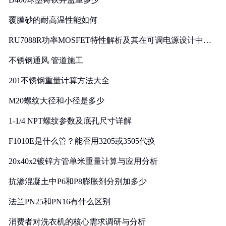
覆膜砂的耐高温性能如何
RU7088R功率MOSFET特性解析及其在可调电源设计中的
实践
不锈钢通风 管道施工
201不锈钢重量计算方法大全
M20螺纹大径和小径是多少
1-1/4 NPT螺纹参数及底孔尺寸详解
F1010E是什么管？能否用3205或3505代换
20x40x2镀锌方管单米重量计算与应用分析
抗渗混凝土中P6和P8膨胀剂分别加多少
法兰PN25和PN16有什么区别
消费者对洗衣机的核心需求调研与分析