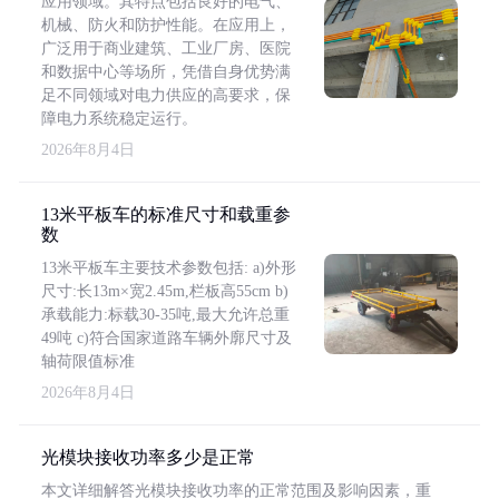
应用领域。其特点包括良好的电气、
机械、防火和防护性能。在应用上，
广泛用于商业建筑、工业厂房、医院
和数据中心等场所，凭借自身优势满
足不同领域对电力供应的高要求，保
障电力系统稳定运行。
2026年8月4日
13米平板车的标准尺寸和载重参
数
13米平板车主要技术参数包括: a)外形
尺寸:长13m×宽2.45m,栏板高55cm b)
承载能力:标载30-35吨,最大允许总重
49吨 c)符合国家道路车辆外廓尺寸及
轴荷限值标准
2026年8月4日
光模块接收功率多少是正常
本文详细解答光模块接收功率的正常范围及影响因素，重