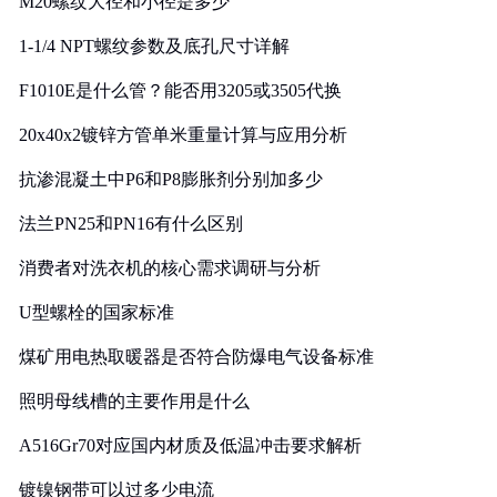
M20螺纹大径和小径是多少
1-1/4 NPT螺纹参数及底孔尺寸详解
F1010E是什么管？能否用3205或3505代换
20x40x2镀锌方管单米重量计算与应用分析
抗渗混凝土中P6和P8膨胀剂分别加多少
法兰PN25和PN16有什么区别
消费者对洗衣机的核心需求调研与分析
U型螺栓的国家标准
煤矿用电热取暖器是否符合防爆电气设备标准
照明母线槽的主要作用是什么
A516Gr70对应国内材质及低温冲击要求解析
镀镍钢带可以过多少电流