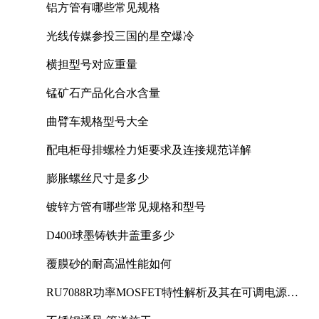
铝方管有哪些常见规格
光线传媒参投三国的星空爆冷
横担型号对应重量
锰矿石产品化合水含量
曲臂车规格型号大全
配电柜母排螺栓力矩要求及连接规范详解
膨胀螺丝尺寸是多少
镀锌方管有哪些常见规格和型号
D400球墨铸铁井盖重多少
覆膜砂的耐高温性能如何
RU7088R功率MOSFET特性解析及其在可调电源设
计中的实践