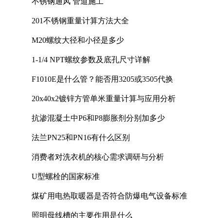
不锈钢通风 管道施工
201不锈钢重量计算方法大全
M20螺纹大径和小径是多少
1-1/4 NPT螺纹参数及底孔尺寸详解
F1010E是什么管？能否用3205或3505代换
20x40x2镀锌方管单米重量计算与应用分析
抗渗混凝土中P6和P8膨胀剂分别加多少
法兰PN25和PN16有什么区别
消费者对洗衣机的核心需求调研与分析
U型螺栓的国家标准
煤矿用电热取暖器是否符合防爆电气设备标准
照明母线槽的主要作用是什么