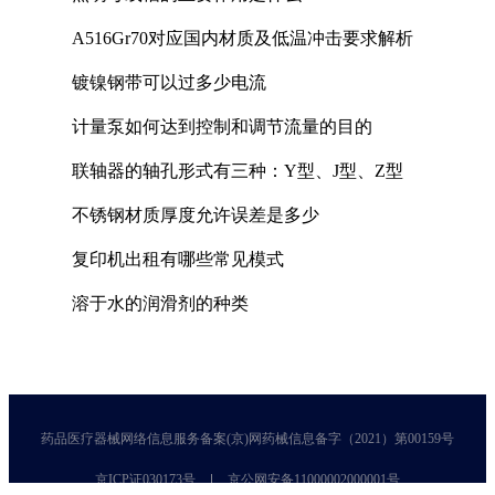
A516Gr70对应国内材质及低温冲击要求解析
镀镍钢带可以过多少电流
计量泵如何达到控制和调节流量的目的
联轴器的轴孔形式有三种：Y型、J型、Z型
不锈钢材质厚度允许误差是多少
复印机出租有哪些常见模式
溶于水的润滑剂的种类
药品医疗器械网络信息服务备案(京)网药械信息备字（2021）第00159号
京ICP证030173号
京公网安备11000002000001号