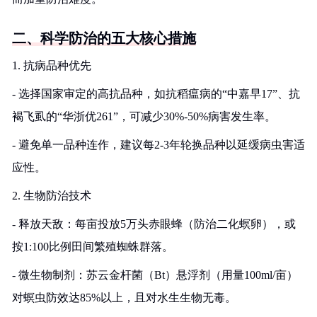
二、科学防治的五大核心措施
1. 抗病品种优先
- 选择国家审定的高抗品种，如抗稻瘟病的“中嘉早17”、抗
褐飞虱的“华浙优261”，可减少30%-50%病害发生率。
- 避免单一品种连作，建议每2-3年轮换品种以延缓病虫害适
应性。
2. 生物防治技术
- 释放天敌：每亩投放5万头赤眼蜂（防治二化螟卵），或
按1:100比例田间繁殖蜘蛛群落。
- 微生物制剂：苏云金杆菌（Bt）悬浮剂（用量100ml/亩）
对螟虫防效达85%以上，且对水生生物无毒。