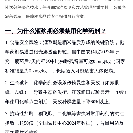
性诱剂等绿色技术，并强调精准监测和农艺管理的重要性，为减少
农药残留、保障稻米品质安全提供可行方案。
一、为什么灌浆期必须禁用化学药剂？
1. 食品安全风险：灌浆期是稻米品质形成的关键阶段，化
学药剂易通过稻壳渗透至籽粒。据中国农科院2023年研
究，喷药后7天内稻米中吡虫啉残留量可达0.5mg/kg（国家
标准限量为0.2mg/kg），长期摄入可能危害人体健康。
2. 生态破坏：化学药剂会误杀传粉昆虫和天敌（如赤眼
蜂、蜘蛛），导致生态链失衡。江苏稻田试验显示，连续3
年使用化学杀虫剂后，天敌种群数量下降60%以上。
3. 抗药性加剧：稻飞虱、二化螟等害虫对常用药剂的抗性
指数已超50倍（全国农技中心2024年数据），盲目用药反
而加重防治难度。