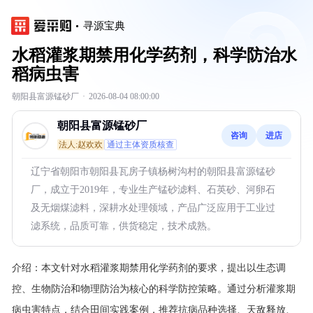
寻源宝典
水稻灌浆期禁用化学药剂，科学防治水
稻病虫害
朝阳县富源锰砂厂
·
2026-08-04 08:00:00
朝阳县富源锰砂厂
咨询
进店
法人:赵欢欢
通过主体资质核查
辽宁省朝阳市朝阳县瓦房子镇杨树沟村的朝阳县富源锰砂
厂，成立于2019年，专业生产锰砂滤料、石英砂、河卵石
及无烟煤滤料，深耕水处理领域，产品广泛应用于工业过
滤系统，品质可靠，供货稳定，技术成熟。
介绍：
本文针对水稻灌浆期禁用化学药剂的要求，提出以生态调
控、生物防治和物理防治为核心的科学防控策略。通过分析灌浆期
病虫害特点，结合田间实践案例，推荐抗病品种选择、天敌释放、