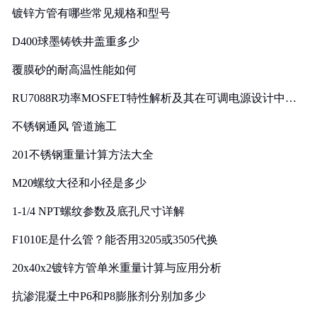
镀锌方管有哪些常见规格和型号
D400球墨铸铁井盖重多少
覆膜砂的耐高温性能如何
RU7088R功率MOSFET特性解析及其在可调电源设计中的
实践
不锈钢通风 管道施工
201不锈钢重量计算方法大全
M20螺纹大径和小径是多少
1-1/4 NPT螺纹参数及底孔尺寸详解
F1010E是什么管？能否用3205或3505代换
20x40x2镀锌方管单米重量计算与应用分析
抗渗混凝土中P6和P8膨胀剂分别加多少