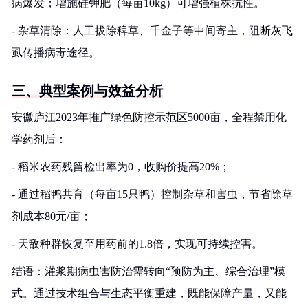
病爆发；增施硅钾肥（每亩10kg）可增强植株抗性。
- 杂草清除：人工拔除稗草、千金子等中间寄主，阻断灰飞
虱传播病毒途径。
三、典型案例与效益分析
安徽庐江2023年推广绿色防控示范区5000亩，全程禁用化
学药剂后：
- 稻米农药残留检出率为0，收购价提高20%；
- 通过稻鸭共育（每亩15只鸭）控制杂草和害虫，节省除草
剂成本80元/亩；
- 天敌种群恢复至用药前的1.8倍，实现可持续控害。
结语：灌浆期病虫害防治需转向“预防为主、综合治理”模
式。通过技术组合与生态平衡重建，既能保障产量，又能