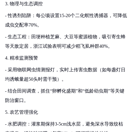
3. 物理与生态调控
- 性诱剂陷阱：每公顷设置15-20个二化螟性诱捕器，可降低
成虫交配率70%。
- 生态工程：田埂种植芝麻、大豆等蜜源植物，吸引寄生蜂
等天敌定居，浙江试验表明可减少稻飞虱种群40%。
4. 精准监测预警
- 采用物联网虫情测报灯，实时上传害虫数据（如每盏灯日
均诱蛾量超50头时需干预）。
- 结合田间调查，抓住“卵孵化盛期”和“低龄幼虫期”等关键
防治窗口。
5. 农艺管理强化
- 水肥调控：灌浆期保持3-5cm浅水层，避免深水导致纹枯