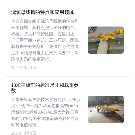
浇筑母线槽的特点和应用领域
本文详细介绍了浇筑母线槽的特点和
应用领域。其特点包括良好的电气、
机械、防火和防护性能。在应用上，
广泛用于商业建筑、工业厂房、医院
和数据中心等场所，凭借自身优势满
足不同领域对电力供应的高要求，保
障电力系统稳定运行。
2026年8月4日
13米平板车的标准尺寸和载重参
数
13米平板车主要技术参数包括: a)外形
尺寸:长13m×宽2.45m,栏板高55cm b)
承载能力:标载30-35吨,最大允许总重
49吨 c)符合国家道路车辆外廓尺寸及
轴荷限值标准
2026年8月4日