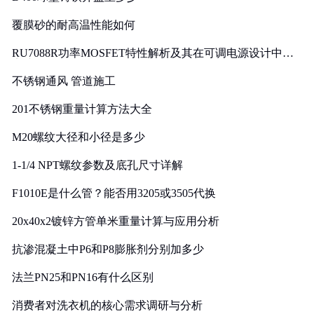
覆膜砂的耐高温性能如何
RU7088R功率MOSFET特性解析及其在可调电源设计中的
实践
不锈钢通风 管道施工
201不锈钢重量计算方法大全
M20螺纹大径和小径是多少
1-1/4 NPT螺纹参数及底孔尺寸详解
F1010E是什么管？能否用3205或3505代换
20x40x2镀锌方管单米重量计算与应用分析
抗渗混凝土中P6和P8膨胀剂分别加多少
法兰PN25和PN16有什么区别
消费者对洗衣机的核心需求调研与分析