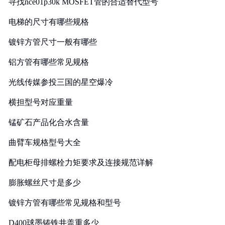
寻找nce01p30k MOSFET管的合适替代型号
电梯的尺寸有哪些规格
镀锌方管尺寸一般有哪些
铝方管有哪些常见规格
光线传媒参投三国的星空爆冷
横担型号对应重量
锰矿石产品化合水含量
曲臂车规格型号大全
配电柜母排螺栓力矩要求及连接规范详解
膨胀螺丝尺寸是多少
镀锌方管有哪些常见规格和型号
D400球墨铸铁井盖重多少