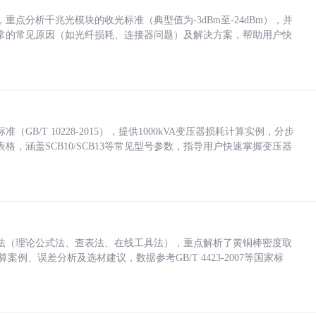
点分析千兆光模块的收光标准（典型值为-3dBm至-24dBm），并
常的常见原因（如光纤损耗、连接器问题）及解决方案，帮助用户快
/T 10228-2015），提供1000kVA变压器损耗计算实例，分步
，涵盖SCB10/SCB13等常见型号参数，指导用户快速掌握变压器
法（理论公式法、查表法、在线工具法），重点解析了黄铜棒密度取
计算案例、误差分析及选材建议，数据参考GB/T 4423-2007等国家标