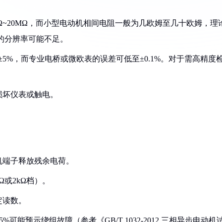
1Ω~20MΩ，而小型电动机相间电阻一般为几欧姆至几十欧姆，理
的分辨率可能不足。
~±5%，而专业电桥或微欧表的误差可低至±0.1%。对于需高精度
损坏仪表或触电。
机端子释放残余电荷。
Ω或2kΩ档）。
定读数。
可能预示绕组故障（参考《GB/T 1032-2012 三相异步电动机