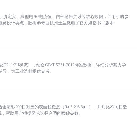
括各引脚定义、典型电压/电流值、内部逻辑关系等核心数据，并附引脚参
电路设计要点，数据参考自杭州士兰微电子官方规格书（版本
_1/2H状态），结合GB/T 5231-2012标准数据，详细分析其力学
差异，为工业选材提供参考。
砂200目对应的表面粗糙度（Ra 3.2-6.3μm），并对比不同目数
业实践，帮助用户根据需求选择合适的喷砂参数。