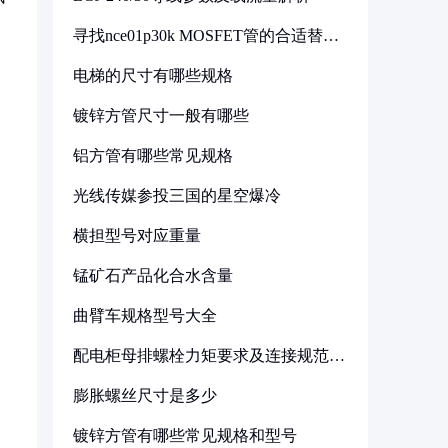
寻找nce01p30k MOSFET管的合适替代
型号
电梯的尺寸有哪些规格
镀锌方管尺寸一般有哪些
铝方管有哪些常见规格
光线传媒参投三国的星空爆冷
横担型号对应重量
锰矿石产品化合水含量
曲臂车规格型号大全
配电柜母排螺栓力矩要求及连接规范详
解
膨胀螺丝尺寸是多少
镀锌方管有哪些常见规格和型号