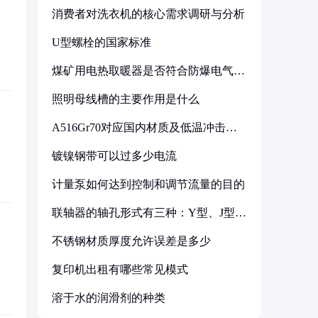
消费者对洗衣机的核心需求调研与分析
U型螺栓的国家标准
煤矿用电热取暖器是否符合防爆电气设
备标准
照明母线槽的主要作用是什么
A516Gr70对应国内材质及低温冲击要
求解析
镀镍钢带可以过多少电流
计量泵如何达到控制和调节流量的目的
联轴器的轴孔形式有三种：Y型、J型、
Z型
不锈钢材质厚度允许误差是多少
复印机出租有哪些常见模式
溶于水的润滑剂的种类