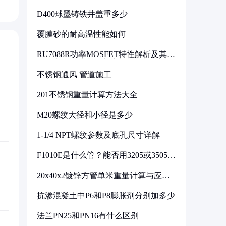
D400球墨铸铁井盖重多少
覆膜砂的耐高温性能如何
RU7088R功率MOSFET特性解析及其在
可调电源设计中的实践
不锈钢通风 管道施工
201不锈钢重量计算方法大全
M20螺纹大径和小径是多少
1-1/4 NPT螺纹参数及底孔尺寸详解
F1010E是什么管？能否用3205或3505代
换
20x40x2镀锌方管单米重量计算与应用
分析
抗渗混凝土中P6和P8膨胀剂分别加多少
法兰PN25和PN16有什么区别