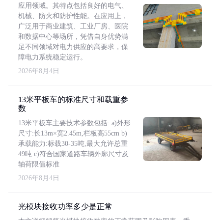
应用领域。其特点包括良好的电气、
机械、防火和防护性能。在应用上，
广泛用于商业建筑、工业厂房、医院
和数据中心等场所，凭借自身优势满
足不同领域对电力供应的高要求，保
障电力系统稳定运行。
2026年8月4日
13米平板车的标准尺寸和载重参
数
13米平板车主要技术参数包括: a)外形
尺寸:长13m×宽2.45m,栏板高55cm b)
承载能力:标载30-35吨,最大允许总重
49吨 c)符合国家道路车辆外廓尺寸及
轴荷限值标准
2026年8月4日
光模块接收功率多少是正常