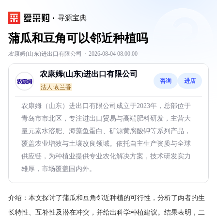
寻源宝典
蒲瓜和豆角可以邻近种植吗
农康姆(山东)进出口有限公司
·
2026-08-04 08:00:00
农康姆(山东)进出口有限公司
咨询
进店
法人:袁兰香
农康姆（山东）进出口有限公司成立于2023年，总部位于
青岛市市北区，专注进出口贸易与高端肥料研发，主营大
量元素水溶肥、海藻鱼蛋白、矿源黄腐酸钾等系列产品，
覆盖农业增效与土壤改良领域。依托自主生产资质与全球
供应链，为种植业提供专业农化解决方案，技术研发实力
雄厚，市场覆盖国内外。
介绍：
本文探讨了蒲瓜和豆角邻近种植的可行性，分析了两者的生
长特性、互补性及潜在冲突，并给出科学种植建议。结果表明，二