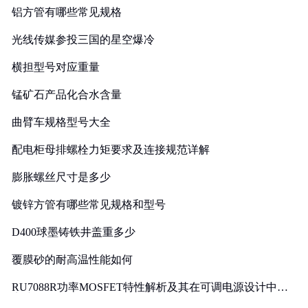
铝方管有哪些常见规格
光线传媒参投三国的星空爆冷
横担型号对应重量
锰矿石产品化合水含量
曲臂车规格型号大全
配电柜母排螺栓力矩要求及连接规范详解
膨胀螺丝尺寸是多少
镀锌方管有哪些常见规格和型号
D400球墨铸铁井盖重多少
覆膜砂的耐高温性能如何
RU7088R功率MOSFET特性解析及其在可调电源设计中的
实践