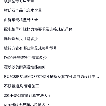
横担型号对应重量
锰矿石产品化合水含量
曲臂车规格型号大全
配电柜母排螺栓力矩要求及连接规范详解
膨胀螺丝尺寸是多少
镀锌方管有哪些常见规格和型号
D400球墨铸铁井盖重多少
覆膜砂的耐高温性能如何
RU7088R功率MOSFET特性解析及其在可调电源设计中的
实践
不锈钢通风 管道施工
201不锈钢重量计算方法大全
M20螺纹大径和小径是多少