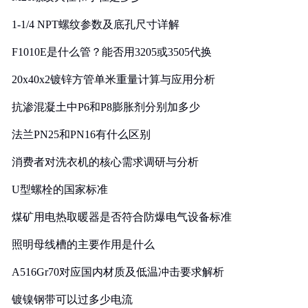
1-1/4 NPT螺纹参数及底孔尺寸详解
F1010E是什么管？能否用3205或3505代换
20x40x2镀锌方管单米重量计算与应用分析
抗渗混凝土中P6和P8膨胀剂分别加多少
法兰PN25和PN16有什么区别
消费者对洗衣机的核心需求调研与分析
U型螺栓的国家标准
煤矿用电热取暖器是否符合防爆电气设备标准
照明母线槽的主要作用是什么
A516Gr70对应国内材质及低温冲击要求解析
镀镍钢带可以过多少电流