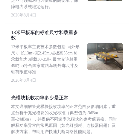
足不同领域对电力供应的高要求，保
障电力系统稳定运行。
2026年8月4日
13米平板车的标准尺寸和载重参
数
13米平板车主要技术参数包括: a)外形
尺寸:长13m×宽2.45m,栏板高55cm b)
承载能力:标载30-35吨,最大允许总重
49吨 c)符合国家道路车辆外廓尺寸及
轴荷限值标准
2026年8月4日
光模块接收功率多少是正常
本文详细解答光模块接收功率的正常范围及影响因素，重
点分析千兆光模块的收光标准（典型值为-3dBm
至-24dBm），并提供不同速率光模块的参考值表格。同时
解释功率异常的常见原因（如光纤损耗、连接器问题）及
解决方案，帮助用户快速判断网络性能问题。