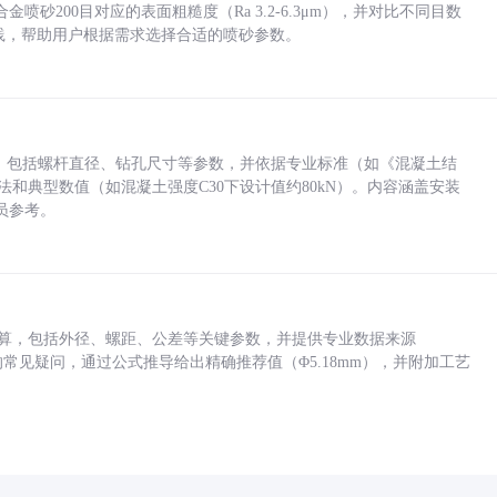
砂200目对应的表面粗糙度（Ra 3.2-6.3μm），并对比不同目数
业实践，帮助用户根据需求选择合适的喷砂参数。
力，包括螺杆直径、钻孔尺寸等参数，并依据专业标准（如《混凝土结
方法和典型数值（如混凝土强度C30下设计值约80kN）。内容涵盖安装
员参考。
底孔计算，包括外径、螺距、公差等关键参数，并提供专业数据来源
孔尺寸的常见疑问，通过公式推导给出精确推荐值（Φ5.18mm），并附加工艺