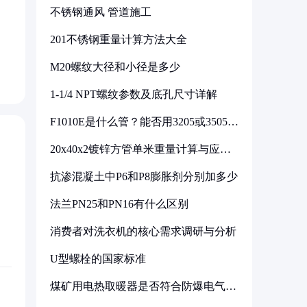
不锈钢通风 管道施工
201不锈钢重量计算方法大全
M20螺纹大径和小径是多少
1-1/4 NPT螺纹参数及底孔尺寸详解
F1010E是什么管？能否用3205或3505代
换
20x40x2镀锌方管单米重量计算与应用
分析
抗渗混凝土中P6和P8膨胀剂分别加多少
法兰PN25和PN16有什么区别
消费者对洗衣机的核心需求调研与分析
U型螺栓的国家标准
煤矿用电热取暖器是否符合防爆电气设
备标准