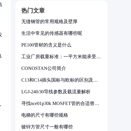
电
热门文章
仅
无缝钢管的常用规格及壁厚
生活中常见的传感器有哪些呢
仅
PE100管材的含义是什么
电
工业厂房载重标准：一平方米能承受多
少公斤
CONOSTAN公司简介
C13和C14插头国标与欧标的区别及其
标准解析
LGJ-240/30导线参数及载流量解析
寻找nce01p30k MOSFET管的合适替代
，
型号
电梯的尺寸有哪些规格
镀锌方管尺寸一般有哪些