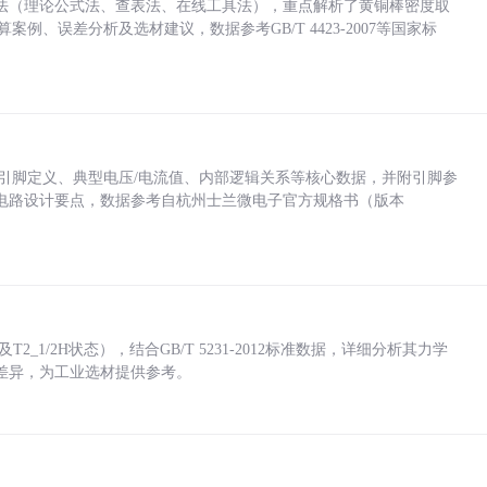
法（理论公式法、查表法、在线工具法），重点解析了黄铜棒密度取
计算案例、误差分析及选材建议，数据参考GB/T 4423-2007等国家标
括各引脚定义、典型电压/电流值、内部逻辑关系等核心数据，并附引脚参
电路设计要点，数据参考自杭州士兰微电子官方规格书（版本
_1/2H状态），结合GB/T 5231-2012标准数据，详细分析其力学
差异，为工业选材提供参考。