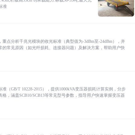
5m,栏板高55cm b)承载能力:标载30-35吨,最大允
标准
点分析千兆光模块的收光标准（典型值为-3dBm至-24dBm），并
常的常见原因（如光纤损耗、连接器问题）及解决方案，帮助用户快
/T 10228-2015），提供1000kVA变压器损耗计算实例，分步
，涵盖SCB10/SCB13等常见型号参数，指导用户快速掌握变压器