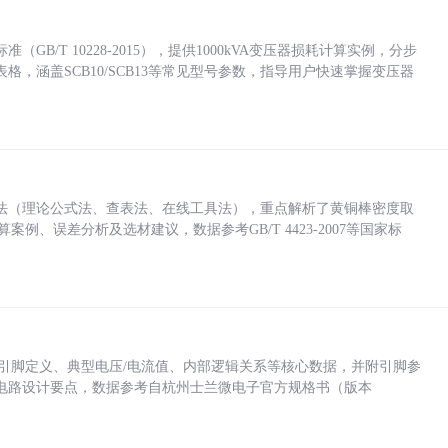
/T 10228-2015），提供1000kVA变压器损耗计算实例，分步
，涵盖SCB10/SCB13等常见型号参数，指导用户快速掌握变压器
法（理论公式法、查表法、在线工具法），重点解析了黄铜棒密度取
计算案例、误差分析及选材建议，数据参考GB/T 4423-2007等国家标
括各引脚定义、典型电压/电流值、内部逻辑关系等核心数据，并附引脚参
电路设计要点，数据参考自杭州士兰微电子官方规格书（版本