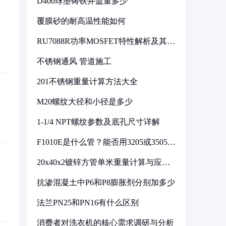
D400球墨铸铁井盖重多少
覆膜砂的耐高温性能如何
RU7088R功率MOSFET特性解析及其在
可调电源设计中的实践
不锈钢通风 管道施工
201不锈钢重量计算方法大全
M20螺纹大径和小径是多少
1-1/4 NPT螺纹参数及底孔尺寸详解
F1010E是什么管？能否用3205或3505代
换
20x40x2镀锌方管单米重量计算与应用
分析
抗渗混凝土中P6和P8膨胀剂分别加多少
法兰PN25和PN16有什么区别
消费者对洗衣机的核心需求调研与分析