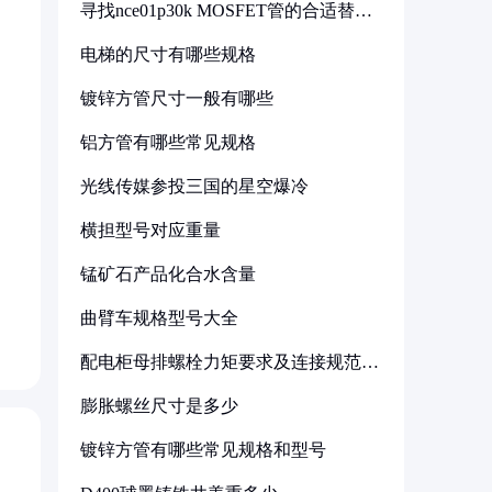
寻找nce01p30k MOSFET管的合适替代
型号
电梯的尺寸有哪些规格
镀锌方管尺寸一般有哪些
铝方管有哪些常见规格
光线传媒参投三国的星空爆冷
横担型号对应重量
锰矿石产品化合水含量
曲臂车规格型号大全
配电柜母排螺栓力矩要求及连接规范详
解
膨胀螺丝尺寸是多少
镀锌方管有哪些常见规格和型号