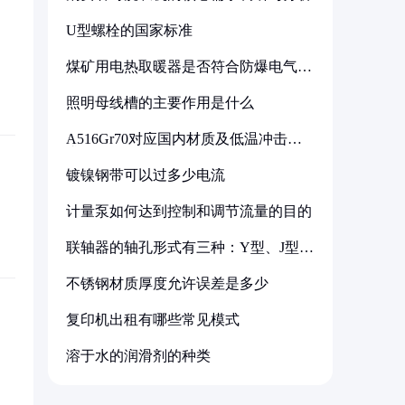
U型螺栓的国家标准
煤矿用电热取暖器是否符合防爆电气设
备标准
照明母线槽的主要作用是什么
A516Gr70对应国内材质及低温冲击要
求解析
镀镍钢带可以过多少电流
计量泵如何达到控制和调节流量的目的
联轴器的轴孔形式有三种：Y型、J型、
Z型
不锈钢材质厚度允许误差是多少
复印机出租有哪些常见模式
溶于水的润滑剂的种类