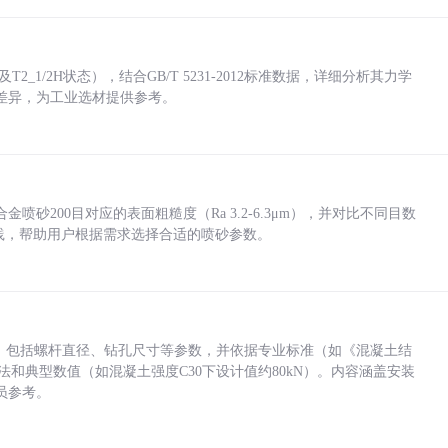
_1/2H状态），结合GB/T 5231-2012标准数据，详细分析其力学
差异，为工业选材提供参考。
砂200目对应的表面粗糙度（Ra 3.2-6.3μm），并对比不同目数
业实践，帮助用户根据需求选择合适的喷砂参数。
力，包括螺杆直径、钻孔尺寸等参数，并依据专业标准（如《混凝土结
方法和典型数值（如混凝土强度C30下设计值约80kN）。内容涵盖安装
员参考。