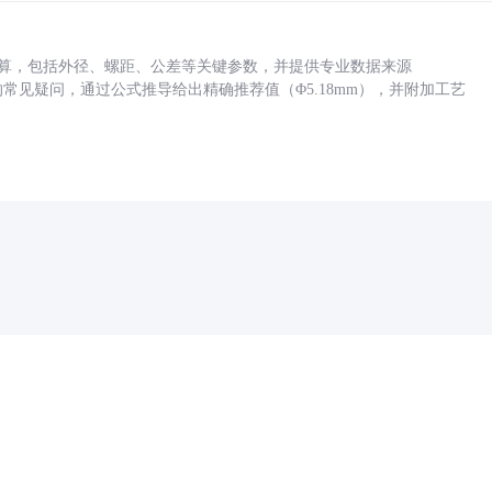
底孔计算，包括外径、螺距、公差等关键参数，并提供专业数据来源
孔尺寸的常见疑问，通过公式推导给出精确推荐值（Φ5.18mm），并附加工艺
药品医疗器械网络信息服务备案(京)网药械信息备字（2021）第00159号
京ICP证030173号
京公网安备11000002000001号