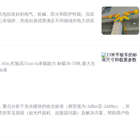
点包括良好的电气、机械、防火和防护性能。在应
心等场所，凭借自身优势满足不同领域对电力供应
5m,栏板高55cm b)承载能力:标载30-35吨,最大允
标准
点分析千兆光模块的收光标准（典型值为-3dBm至-24dBm），并
常的常见原因（如光纤损耗、连接器问题）及解决方案，帮助用户快