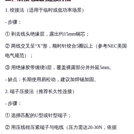
1. 绞接法（适用于临时或低功率场景）
- 步骤：
① 剥去线头绝缘层，露出约15mm铜芯；
② 两线交叉呈“X”形，顺时针绞合5圈以上（参考NEC美国
电气规范）；
③ 用绝缘胶带缠绕3层，覆盖裸露部分并外延5mm。
- 缺点：长期使用易松动，建议加焊锡加固。
2. 端子压接法（推荐长久性连接）
- 步骤：
① 选择匹配的U型或针型端子；
② 用压线钳压紧端子与电线（压力需达20-30N，依据