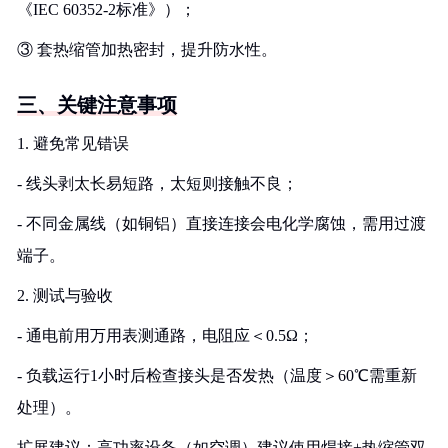
《IEC 60352-2标准》）；
③ 套热缩管加热密封，提升防水性。
三、关键注意事项
1. 避免常见错误
- 线头剥太长易短路，太短则接触不良；
- 不同金属线（如铜铝）直接连接会电化学腐蚀，需用过渡
端子。
2. 测试与验收
- 通电前用万用表测通路，电阻应＜0.5Ω；
- 负载运行1小时后检查接头是否发热（温度＞60℃需重新
处理）。
扩展建议：高功率设备（如空调）建议使用焊接+热缩管双