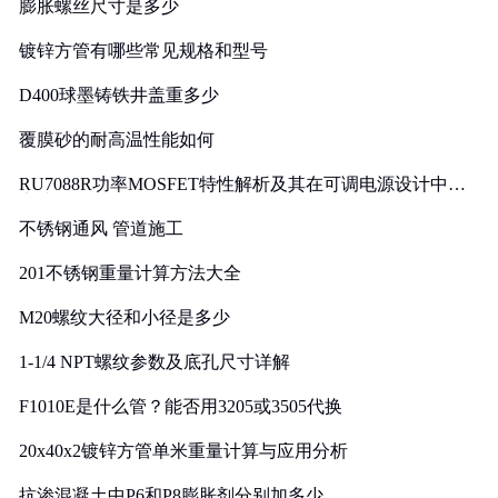
膨胀螺丝尺寸是多少
镀锌方管有哪些常见规格和型号
D400球墨铸铁井盖重多少
覆膜砂的耐高温性能如何
RU7088R功率MOSFET特性解析及其在可调电源设计中的
实践
不锈钢通风 管道施工
201不锈钢重量计算方法大全
M20螺纹大径和小径是多少
1-1/4 NPT螺纹参数及底孔尺寸详解
F1010E是什么管？能否用3205或3505代换
20x40x2镀锌方管单米重量计算与应用分析
抗渗混凝土中P6和P8膨胀剂分别加多少