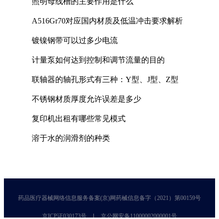
照明母线槽的主要作用是什么
A516Gr70对应国内材质及低温冲击要求解析
镀镍钢带可以过多少电流
计量泵如何达到控制和调节流量的目的
联轴器的轴孔形式有三种：Y型、J型、Z型
不锈钢材质厚度允许误差是多少
复印机出租有哪些常见模式
溶于水的润滑剂的种类
药品医疗器械网络信息服务备案(京)网药械信息备字（2021）第00159号
京ICP证030173号
京公网安备11000002000001号