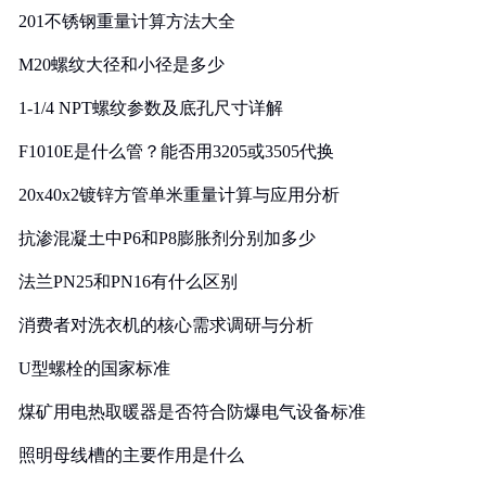
201不锈钢重量计算方法大全
M20螺纹大径和小径是多少
1-1/4 NPT螺纹参数及底孔尺寸详解
F1010E是什么管？能否用3205或3505代换
20x40x2镀锌方管单米重量计算与应用分析
抗渗混凝土中P6和P8膨胀剂分别加多少
法兰PN25和PN16有什么区别
消费者对洗衣机的核心需求调研与分析
U型螺栓的国家标准
煤矿用电热取暖器是否符合防爆电气设备标准
照明母线槽的主要作用是什么