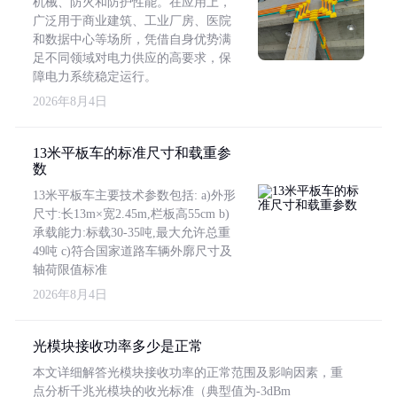
机械、防火和防护性能。在应用上，
广泛用于商业建筑、工业厂房、医院
和数据中心等场所，凭借自身优势满
足不同领域对电力供应的高要求，保
障电力系统稳定运行。
2026年8月4日
13米平板车的标准尺寸和载重参
数
13米平板车主要技术参数包括: a)外形
尺寸:长13m×宽2.45m,栏板高55cm b)
承载能力:标载30-35吨,最大允许总重
49吨 c)符合国家道路车辆外廓尺寸及
轴荷限值标准
2026年8月4日
光模块接收功率多少是正常
本文详细解答光模块接收功率的正常范围及影响因素，重
点分析千兆光模块的收光标准（典型值为-3dBm