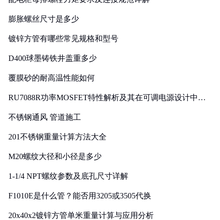
膨胀螺丝尺寸是多少
镀锌方管有哪些常见规格和型号
D400球墨铸铁井盖重多少
覆膜砂的耐高温性能如何
RU7088R功率MOSFET特性解析及其在可调电源设计中的
实践
不锈钢通风 管道施工
201不锈钢重量计算方法大全
M20螺纹大径和小径是多少
1-1/4 NPT螺纹参数及底孔尺寸详解
F1010E是什么管？能否用3205或3505代换
20x40x2镀锌方管单米重量计算与应用分析