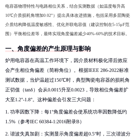
电容器物理特性与电路相位关系，结合实测数据（如温度每升高
10℃介质损耗角增加0.02°）提出具体改进措施，包括采用多层陶瓷
介质结构降低温度敏感性、优化并联电容值（建议控制在5-15μF范
围）平衡相位差等，最终实现角度偏差减少40%-60%的技术目标。
一、角度偏差的产生原理与影响
炉用电容器在高温工作环境下，因介质材料极化滞后效应
会产生相位角偏差（简称角位）。根据IEEE 286-2022标准
测试数据，当炉温超过150℃时，典型陶瓷电容器的损耗角
正切值（tanδ）会从0.0015升至0.0023，导致相位角偏差扩
大至1.2°-1.8°。这种偏差会引发三大问题：
1. 功率因数下降：每1°角度偏差会使系统功率因数降低约
1.5%（参考IEC 60384-1:2016附录B）
2. 谐波失真加剧：实测显示角度偏差超0.5°时，三次谐波分