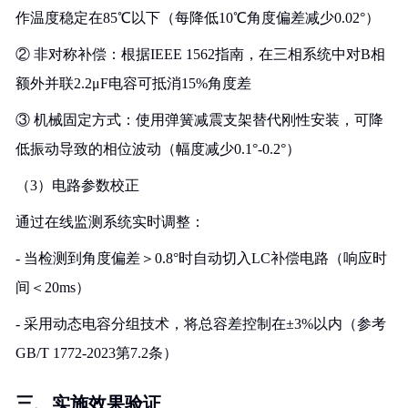
作温度稳定在85℃以下（每降低10℃角度偏差减少0.02°）
② 非对称补偿：根据IEEE 1562指南，在三相系统中对B相
额外并联2.2μF电容可抵消15%角度差
③ 机械固定方式：使用弹簧减震支架替代刚性安装，可降
低振动导致的相位波动（幅度减少0.1°-0.2°）
（3）电路参数校正
通过在线监测系统实时调整：
- 当检测到角度偏差＞0.8°时自动切入LC补偿电路（响应时
间＜20ms）
- 采用动态电容分组技术，将总容差控制在±3%以内（参考
GB/T 1772-2023第7.2条）
三、实施效果验证