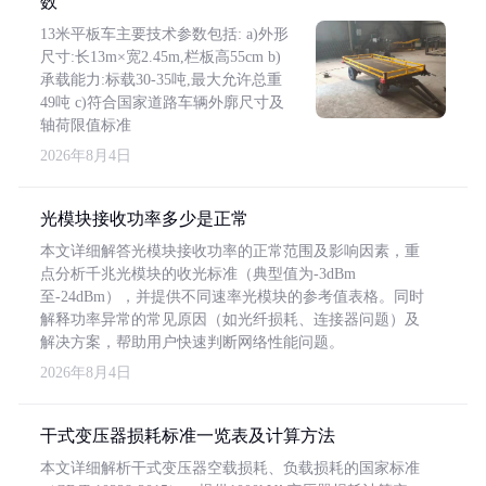
数
13米平板车主要技术参数包括: a)外形
尺寸:长13m×宽2.45m,栏板高55cm b)
承载能力:标载30-35吨,最大允许总重
49吨 c)符合国家道路车辆外廓尺寸及
轴荷限值标准
2026年8月4日
光模块接收功率多少是正常
本文详细解答光模块接收功率的正常范围及影响因素，重
点分析千兆光模块的收光标准（典型值为-3dBm
至-24dBm），并提供不同速率光模块的参考值表格。同时
解释功率异常的常见原因（如光纤损耗、连接器问题）及
解决方案，帮助用户快速判断网络性能问题。
2026年8月4日
干式变压器损耗标准一览表及计算方法
本文详细解析干式变压器空载损耗、负载损耗的国家标准