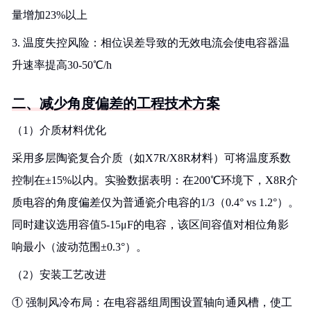
量增加23%以上
3. 温度失控风险：相位误差导致的无效电流会使电容器温
升速率提高30-50℃/h
二、减少角度偏差的工程技术方案
（1）介质材料优化
采用多层陶瓷复合介质（如X7R/X8R材料）可将温度系数
控制在±15%以内。实验数据表明：在200℃环境下，X8R介
质电容的角度偏差仅为普通瓷介电容的1/3（0.4° vs 1.2°）。
同时建议选用容值5-15μF的电容，该区间容值对相位角影
响最小（波动范围±0.3°）。
（2）安装工艺改进
① 强制风冷布局：在电容器组周围设置轴向通风槽，使工