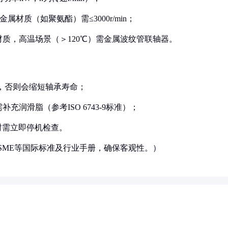
非金属材质（如聚氨酯）需≤3000r/min；
材质，高温场景（＞120℃）需金属波纹管联轴器。
/m，否则会缩短轴承寿命；
补充润滑脂（参考ISO 6743-9标准）；
℃时需立即停机检查。
SME等国际标准及行业手册，确保客观性。）