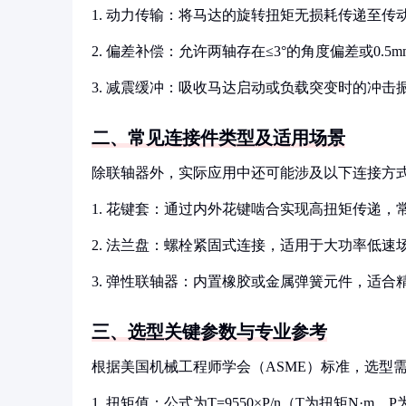
1. 动力传输：将马达的旋转扭矩无损耗传递至传
2. 偏差补偿：允许两轴存在≤3°的角度偏差或0
3. 减震缓冲：吸收马达启动或负载突变时的冲击
二、常见连接件类型及适用场景
除联轴器外，实际应用中还可能涉及以下连接方
1. 花键套：通过内外花键啮合实现高扭矩传递
2. 法兰盘：螺栓紧固式连接，适用于大功率低
3. 弹性联轴器：内置橡胶或金属弹簧元件，适
三、选型关键参数与专业参考
根据美国机械工程师学会（ASME）标准，选型
1. 扭矩值：公式为T=9550×P/n（T为扭矩N·m，