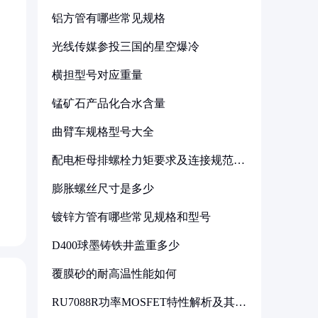
铝方管有哪些常见规格
光线传媒参投三国的星空爆冷
横担型号对应重量
锰矿石产品化合水含量
曲臂车规格型号大全
配电柜母排螺栓力矩要求及连接规范详
解
膨胀螺丝尺寸是多少
镀锌方管有哪些常见规格和型号
D400球墨铸铁井盖重多少
覆膜砂的耐高温性能如何
RU7088R功率MOSFET特性解析及其在
可调电源设计中的实践