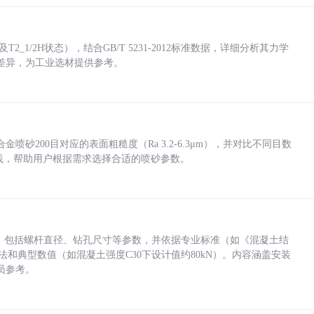
_1/2H状态），结合GB/T 5231-2012标准数据，详细分析其力学
差异，为工业选材提供参考。
砂200目对应的表面粗糙度（Ra 3.2-6.3μm），并对比不同目数
业实践，帮助用户根据需求选择合适的喷砂参数。
力，包括螺杆直径、钻孔尺寸等参数，并依据专业标准（如《混凝土结
方法和典型数值（如混凝土强度C30下设计值约80kN）。内容涵盖安装
员参考。