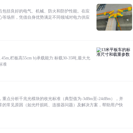
点包括良好的电气、机械、防火和防护性能。在应
心等场所，凭借自身优势满足不同领域对电力供应
5m,栏板高55cm b)承载能力:标载30-35吨,最大允
标准
点分析千兆光模块的收光标准（典型值为-3dBm至-24dBm），并
常的常见原因（如光纤损耗、连接器问题）及解决方案，帮助用户快