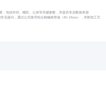
底孔计算，包括外径、螺距、公差等关键参数，并提供专业数据来源
孔尺寸的常见疑问，通过公式推导给出精确推荐值（Φ5.18mm），并附加工艺
药品医疗器械网络信息服务备案(京)网药械信息备字（2021）第00159号
京ICP证030173号
京公网安备11000002000001号