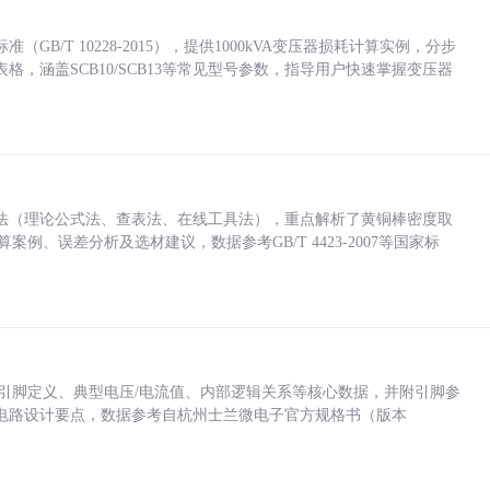
/T 10228-2015），提供1000kVA变压器损耗计算实例，分步
，涵盖SCB10/SCB13等常见型号参数，指导用户快速掌握变压器
法（理论公式法、查表法、在线工具法），重点解析了黄铜棒密度取
计算案例、误差分析及选材建议，数据参考GB/T 4423-2007等国家标
括各引脚定义、典型电压/电流值、内部逻辑关系等核心数据，并附引脚参
电路设计要点，数据参考自杭州士兰微电子官方规格书（版本