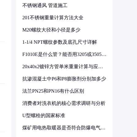
不锈钢通风 管道施工
201不锈钢重量计算方法大全
M20螺纹大径和小径是多少
1-1/4 NPT螺纹参数及底孔尺寸详解
F1010E是什么管？能否用3205或3505代
换
20x40x2镀锌方管单米重量计算与应用
分析
抗渗混凝土中P6和P8膨胀剂分别加多少
法兰PN25和PN16有什么区别
消费者对洗衣机的核心需求调研与分析
U型螺栓的国家标准
煤矿用电热取暖器是否符合防爆电气设
备标准