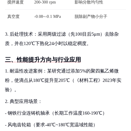
搅拌速度
200-300 rpm
影响分散均匀性
真空度
-0.08~-0.1 MPa
脱除副产物小分子
3. 后处理技术：采用两级过滤（先100目后5μm）去除杂
质，并在120℃下熟化24小时以稳定稠度。
三、性能提升方向与行业应用
1. 耐温性改进案例：某研究通过添加5%的聚四氟乙烯微
粉，使滴点从180℃提升至205℃（《材料工程》2023年实
验）。
2. 典型应用场景：
- 钢铁行业连铸机轴承（长期工作温度160-190℃）
- 风电齿轮箱（要求-40℃~180℃宽温域性能）