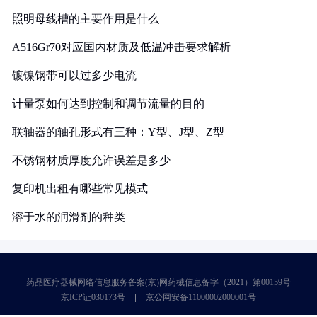
照明母线槽的主要作用是什么
A516Gr70对应国内材质及低温冲击要求解析
镀镍钢带可以过多少电流
计量泵如何达到控制和调节流量的目的
联轴器的轴孔形式有三种：Y型、J型、Z型
不锈钢材质厚度允许误差是多少
复印机出租有哪些常见模式
溶于水的润滑剂的种类
药品医疗器械网络信息服务备案(京)网药械信息备字（2021）第00159号
京ICP证030173号
京公网安备11000002000001号