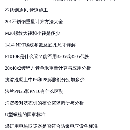
实践
不锈钢通风 管道施工
201不锈钢重量计算方法大全
M20螺纹大径和小径是多少
1-1/4 NPT螺纹参数及底孔尺寸详解
F1010E是什么管？能否用3205或3505代换
20x40x2镀锌方管单米重量计算与应用分析
抗渗混凝土中P6和P8膨胀剂分别加多少
法兰PN25和PN16有什么区别
消费者对洗衣机的核心需求调研与分析
U型螺栓的国家标准
煤矿用电热取暖器是否符合防爆电气设备标准