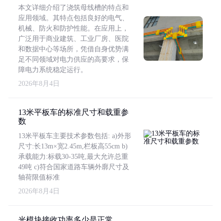
本文详细介绍了浇筑母线槽的特点和
应用领域。其特点包括良好的电气、
机械、防火和防护性能。在应用上，
广泛用于商业建筑、工业厂房、医院
和数据中心等场所，凭借自身优势满
足不同领域对电力供应的高要求，保
障电力系统稳定运行。
2026年8月4日
13米平板车的标准尺寸和载重参
数
13米平板车主要技术参数包括: a)外形
尺寸:长13m×宽2.45m,栏板高55cm b)
承载能力:标载30-35吨,最大允许总重
49吨 c)符合国家道路车辆外廓尺寸及
轴荷限值标准
2026年8月4日
光模块接收功率多少是正常