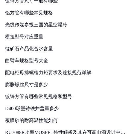
镀锌方管尺寸一般有哪些
铝方管有哪些常见规格
光线传媒参投三国的星空爆冷
横担型号对应重量
锰矿石产品化合水含量
曲臂车规格型号大全
配电柜母排螺栓力矩要求及连接规范详解
膨胀螺丝尺寸是多少
镀锌方管有哪些常见规格和型号
D400球墨铸铁井盖重多少
覆膜砂的耐高温性能如何
RU7088R功率MOSFET特性解析及其在可调电源设计中的