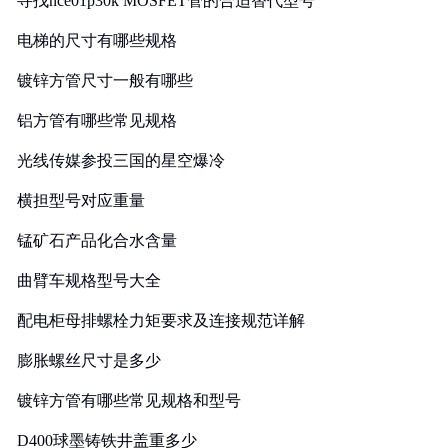
寻找nce01p30k MOSFET管的合适替代型号
电梯的尺寸有哪些规格
镀锌方管尺寸一般有哪些
铝方管有哪些常见规格
光线传媒参投三国的星空爆冷
横担型号对应重量
锰矿石产品化合水含量
曲臂车规格型号大全
配电柜母排螺栓力矩要求及连接规范详解
膨胀螺丝尺寸是多少
镀锌方管有哪些常见规格和型号
D400球墨铸铁井盖重多少