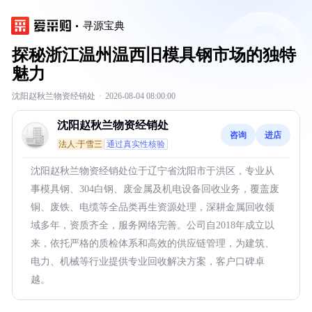
寻源宝典
探秘浙江温州温西旧模具钢市场的独特
魅力
沈阳赵秋兰物资经销处
·
2026-08-04 08:00:00
沈阳赵秋兰物资经销处
咨询
进店
法人:于雪三
通过真实性核验
沈阳赵秋兰物资经销处位于辽宁省沈阳市于洪区，专业从
事模具钢、304白钢、废金属及机电设备回收业务，覆盖废
铜、废铁、电缆等全品类再生资源处理，深耕金属回收领
域多年，资质齐全，服务网络完善。公司自2018年成立以
来，依托严格的质检体系和高效的供应链管理，为建筑、
电力、机械等行业提供专业回收解决方案，客户口碑卓
越。