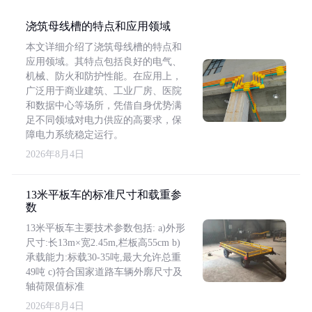
浇筑母线槽的特点和应用领域
本文详细介绍了浇筑母线槽的特点和
应用领域。其特点包括良好的电气、
机械、防火和防护性能。在应用上，
广泛用于商业建筑、工业厂房、医院
和数据中心等场所，凭借自身优势满
足不同领域对电力供应的高要求，保
障电力系统稳定运行。
2026年8月4日
13米平板车的标准尺寸和载重参
数
13米平板车主要技术参数包括: a)外形
尺寸:长13m×宽2.45m,栏板高55cm b)
承载能力:标载30-35吨,最大允许总重
49吨 c)符合国家道路车辆外廓尺寸及
轴荷限值标准
2026年8月4日