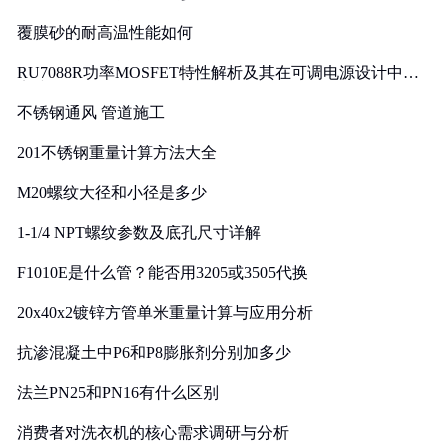
覆膜砂的耐高温性能如何
RU7088R功率MOSFET特性解析及其在可调电源设计中的
实践
不锈钢通风 管道施工
201不锈钢重量计算方法大全
M20螺纹大径和小径是多少
1-1/4 NPT螺纹参数及底孔尺寸详解
F1010E是什么管？能否用3205或3505代换
20x40x2镀锌方管单米重量计算与应用分析
抗渗混凝土中P6和P8膨胀剂分别加多少
法兰PN25和PN16有什么区别
消费者对洗衣机的核心需求调研与分析