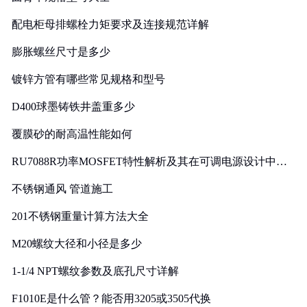
配电柜母排螺栓力矩要求及连接规范详解
膨胀螺丝尺寸是多少
镀锌方管有哪些常见规格和型号
D400球墨铸铁井盖重多少
覆膜砂的耐高温性能如何
RU7088R功率MOSFET特性解析及其在可调电源设计中的
实践
不锈钢通风 管道施工
201不锈钢重量计算方法大全
M20螺纹大径和小径是多少
1-1/4 NPT螺纹参数及底孔尺寸详解
F1010E是什么管？能否用3205或3505代换