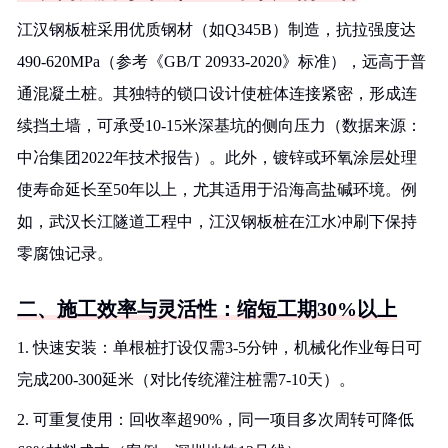
江汉钢板桩采用优质钢材（如Q345B）制造，抗拉强度达
490-620MPa（参考《GB/T 20933-2020》标准），远高于普
通混凝土桩。其独特的锁口设计使桩体连接紧密，形成连
续挡土墙，可承受10-15米深基坑的侧向压力（数据来源：
中冶集团2022年技术报告）。此外，镀锌或环氧涂层处理
使寿命延长至50年以上，尤其适用于沿海高盐碱环境。例
如，武汉长江隧道工程中，江汉钢板桩在江水冲刷下保持
零腐蚀记录。
二、施工效率与灵活性：缩短工期30%以上
1. 快速安装：单根桩打设仅需3-5分钟，机械化作业每日可
完成200-300延米（对比传统灌注桩需7-10天）。
2. 可重复使用：回收率超90%，同一项目多次周转可降低