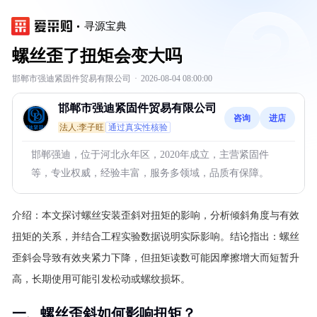
寻源宝典
螺丝歪了扭矩会变大吗
邯郸市强迪紧固件贸易有限公司
·
2026-08-04 08:00:00
邯郸市强迪紧固件贸易有限公司
咨询
进店
法人:李子旺
通过真实性核验
邯郸强迪，位于河北永年区，2020年成立，主营紧固件
等，专业权威，经验丰富，服务多领域，品质有保障。
介绍：
本文探讨螺丝安装歪斜对扭矩的影响，分析倾斜角度与有效
扭矩的关系，并结合工程实验数据说明实际影响。结论指出：螺丝
歪斜会导致有效夹紧力下降，但扭矩读数可能因摩擦增大而短暂升
高，长期使用可能引发松动或螺纹损坏。
一、螺丝歪斜如何影响扭矩？