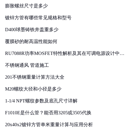
膨胀螺丝尺寸是多少
镀锌方管有哪些常见规格和型号
D400球墨铸铁井盖重多少
覆膜砂的耐高温性能如何
RU7088R功率MOSFET特性解析及其在可调电源设计中的
实践
不锈钢通风 管道施工
201不锈钢重量计算方法大全
M20螺纹大径和小径是多少
1-1/4 NPT螺纹参数及底孔尺寸详解
F1010E是什么管？能否用3205或3505代换
20x40x2镀锌方管单米重量计算与应用分析