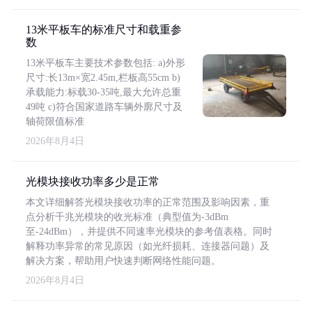
13米平板车的标准尺寸和载重参
数
13米平板车主要技术参数包括: a)外形
尺寸:长13m×宽2.45m,栏板高55cm b)
承载能力:标载30-35吨,最大允许总重
49吨 c)符合国家道路车辆外廓尺寸及
轴荷限值标准
2026年8月4日
光模块接收功率多少是正常
本文详细解答光模块接收功率的正常范围及影响因素，重
点分析千兆光模块的收光标准（典型值为-3dBm
至-24dBm），并提供不同速率光模块的参考值表格。同时
解释功率异常的常见原因（如光纤损耗、连接器问题）及
解决方案，帮助用户快速判断网络性能问题。
2026年8月4日