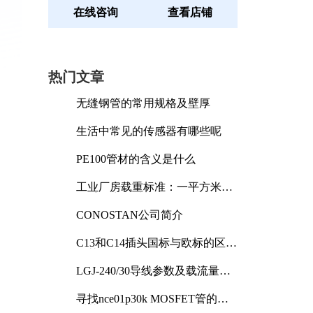
在线咨询
查看店铺
热门文章
无缝钢管的常用规格及壁厚
生活中常见的传感器有哪些呢
PE100管材的含义是什么
工业厂房载重标准：一平方米能
承受多少公斤
CONOSTAN公司简介
C13和C14插头国标与欧标的区别
及其标准解析
LGJ-240/30导线参数及载流量解
析
寻找nce01p30k MOSFET管的合
适替代型号