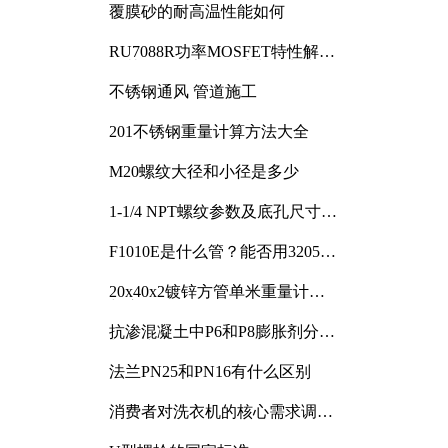
覆膜砂的耐高温性能如何
RU7088R功率MOSFET特性解析
及其在可调电源设计中的实践
不锈钢通风 管道施工
201不锈钢重量计算方法大全
M20螺纹大径和小径是多少
1-1/4 NPT螺纹参数及底孔尺寸详
解
F1010E是什么管？能否用3205或
3505代换
20x40x2镀锌方管单米重量计算
与应用分析
抗渗混凝土中P6和P8膨胀剂分别
加多少
法兰PN25和PN16有什么区别
消费者对洗衣机的核心需求调研
与分析