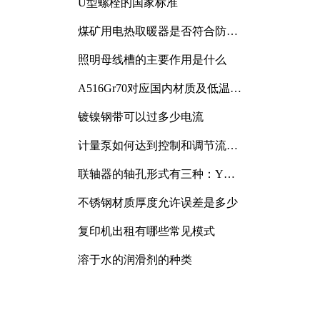
U型螺栓的国家标准
煤矿用电热取暖器是否符合防爆
电气设备标准
照明母线槽的主要作用是什么
A516Gr70对应国内材质及低温冲
击要求解析
镀镍钢带可以过多少电流
计量泵如何达到控制和调节流量
的目的
联轴器的轴孔形式有三种：Y
型、J型、Z型
不锈钢材质厚度允许误差是多少
复印机出租有哪些常见模式
溶于水的润滑剂的种类