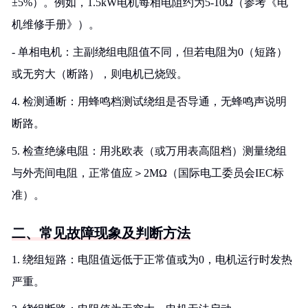
±5%）。例如，1.5kW电机每相电阻约为5-10Ω（参考《电
机维修手册》）。
- 单相电机：主副绕组电阻值不同，但若电阻为0（短路）
或无穷大（断路），则电机已烧毁。
4. 检测通断：用蜂鸣档测试绕组是否导通，无蜂鸣声说明
断路。
5. 检查绝缘电阻：用兆欧表（或万用表高阻档）测量绕组
与外壳间电阻，正常值应＞2MΩ（国际电工委员会IEC标
准）。
二、常见故障现象及判断方法
1. 绕组短路：电阻值远低于正常值或为0，电机运行时发热
严重。