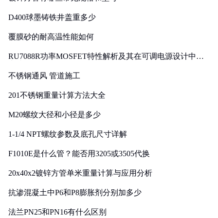
D400球墨铸铁井盖重多少
覆膜砂的耐高温性能如何
RU7088R功率MOSFET特性解析及其在可调电源设计中的
实践
不锈钢通风 管道施工
201不锈钢重量计算方法大全
M20螺纹大径和小径是多少
1-1/4 NPT螺纹参数及底孔尺寸详解
F1010E是什么管？能否用3205或3505代换
20x40x2镀锌方管单米重量计算与应用分析
抗渗混凝土中P6和P8膨胀剂分别加多少
法兰PN25和PN16有什么区别