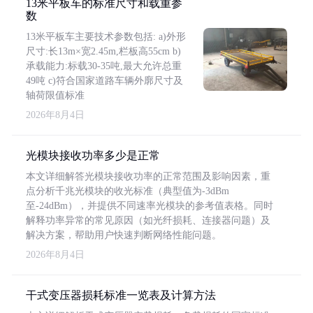
13米平板车的标准尺寸和载重参
数
13米平板车主要技术参数包括: a)外形
尺寸:长13m×宽2.45m,栏板高55cm b)
承载能力:标载30-35吨,最大允许总重
49吨 c)符合国家道路车辆外廓尺寸及
轴荷限值标准
2026年8月4日
光模块接收功率多少是正常
本文详细解答光模块接收功率的正常范围及影响因素，重
点分析千兆光模块的收光标准（典型值为-3dBm
至-24dBm），并提供不同速率光模块的参考值表格。同时
解释功率异常的常见原因（如光纤损耗、连接器问题）及
解决方案，帮助用户快速判断网络性能问题。
2026年8月4日
干式变压器损耗标准一览表及计算方法