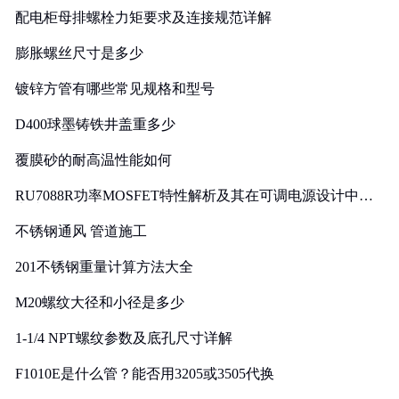
配电柜母排螺栓力矩要求及连接规范详解
膨胀螺丝尺寸是多少
镀锌方管有哪些常见规格和型号
D400球墨铸铁井盖重多少
覆膜砂的耐高温性能如何
RU7088R功率MOSFET特性解析及其在可调电源设计中的
实践
不锈钢通风 管道施工
201不锈钢重量计算方法大全
M20螺纹大径和小径是多少
1-1/4 NPT螺纹参数及底孔尺寸详解
F1010E是什么管？能否用3205或3505代换