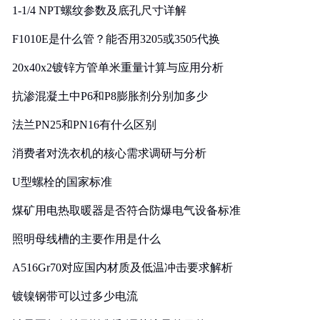
1-1/4 NPT螺纹参数及底孔尺寸详解
F1010E是什么管？能否用3205或3505代换
20x40x2镀锌方管单米重量计算与应用分析
抗渗混凝土中P6和P8膨胀剂分别加多少
法兰PN25和PN16有什么区别
消费者对洗衣机的核心需求调研与分析
U型螺栓的国家标准
煤矿用电热取暖器是否符合防爆电气设备标准
照明母线槽的主要作用是什么
A516Gr70对应国内材质及低温冲击要求解析
镀镍钢带可以过多少电流