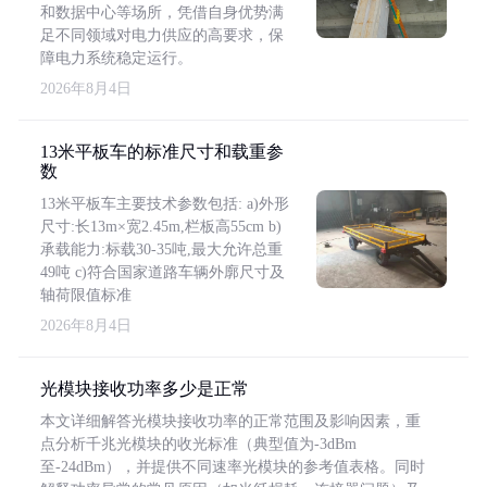
和数据中心等场所，凭借自身优势满
足不同领域对电力供应的高要求，保
障电力系统稳定运行。
2026年8月4日
13米平板车的标准尺寸和载重参
数
13米平板车主要技术参数包括: a)外形
尺寸:长13m×宽2.45m,栏板高55cm b)
承载能力:标载30-35吨,最大允许总重
49吨 c)符合国家道路车辆外廓尺寸及
轴荷限值标准
2026年8月4日
光模块接收功率多少是正常
本文详细解答光模块接收功率的正常范围及影响因素，重
点分析千兆光模块的收光标准（典型值为-3dBm
至-24dBm），并提供不同速率光模块的参考值表格。同时