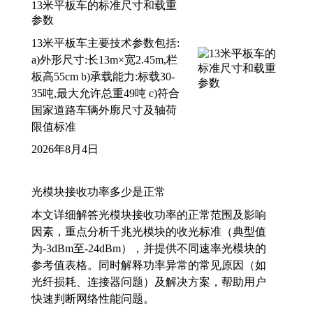
13米平板车的标准尺寸和载重
参数
13米平板车主要技术参数包括:
a)外形尺寸:长13m×宽2.45m,栏
板高55cm b)承载能力:标载30-
35吨,最大允许总重49吨 c)符合
国家道路车辆外廓尺寸及轴荷
限值标准
2026年8月4日
光模块接收功率多少是正常
本文详细解答光模块接收功率的正常范围及影响
因素，重点分析千兆光模块的收光标准（典型值
为-3dBm至-24dBm），并提供不同速率光模块的
参考值表格。同时解释功率异常的常见原因（如
光纤损耗、连接器问题）及解决方案，帮助用户
快速判断网络性能问题。