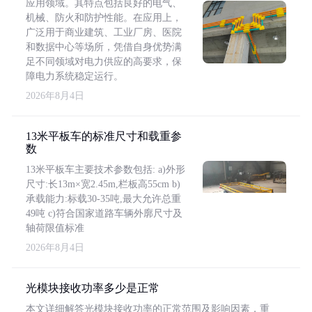
应用领域。其特点包括良好的电气、
机械、防火和防护性能。在应用上，
广泛用于商业建筑、工业厂房、医院
和数据中心等场所，凭借自身优势满
足不同领域对电力供应的高要求，保
障电力系统稳定运行。
2026年8月4日
13米平板车的标准尺寸和载重参
数
13米平板车主要技术参数包括: a)外形
尺寸:长13m×宽2.45m,栏板高55cm b)
承载能力:标载30-35吨,最大允许总重
49吨 c)符合国家道路车辆外廓尺寸及
轴荷限值标准
2026年8月4日
光模块接收功率多少是正常
本文详细解答光模块接收功率的正常范围及影响因素，重