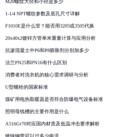
M20螺纹大径和小径是多少
1-1/4 NPT螺纹参数及底孔尺寸详解
F1010E是什么管？能否用3205或3505代换
20x40x2镀锌方管单米重量计算与应用分析
抗渗混凝土中P6和P8膨胀剂分别加多少
法兰PN25和PN16有什么区别
消费者对洗衣机的核心需求调研与分析
U型螺栓的国家标准
煤矿用电热取暖器是否符合防爆电气设备标准
照明母线槽的主要作用是什么
A516Gr70对应国内材质及低温冲击要求解析
镀镍钢带可以过多少电流