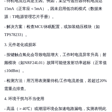
- 待机电流过高是主因。例如，某型号遥控器待机电流达
15mA（正常应＜5mA），因未启用低功耗模式（数据来
源：TI电源管理芯片手册）。
- 解决方案：检查MCU休眠配置，或加装稳压模块（如
TPS78233）。
3. 元件老化或损坏
- 按键触点氧化会导致电阻增大，工作时电流异常升高；射
频模块（如NRF24L01）故障可能使发射功率超标（正常值
≤10dBm）。
- 检测方法：用万用表测量待机/工作电流差值，若超过20%
需重点排查。
4. 环境干扰与不当使用
- 高温（＞40℃）或潮湿环境会加速电路漏电，实测表明此