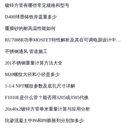
镀锌方管有哪些常见规格和型号
D400球墨铸铁井盖重多少
覆膜砂的耐高温性能如何
RU7088R功率MOSFET特性解析及其在可调电源设计中的
实践
不锈钢通风 管道施工
201不锈钢重量计算方法大全
M20螺纹大径和小径是多少
1-1/4 NPT螺纹参数及底孔尺寸详解
F1010E是什么管？能否用3205或3505代换
20x40x2镀锌方管单米重量计算与应用分析
抗渗混凝土中P6和P8膨胀剂分别加多少