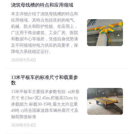
浇筑母线槽的特点和应用领域
本文详细介绍了浇筑母线槽的特点和
应用领域。其特点包括良好的电气、
机械、防火和防护性能。在应用上，
广泛用于商业建筑、工业厂房、医院
和数据中心等场所，凭借自身优势满
足不同领域对电力供应的高要求，保
障电力系统稳定运行。
2026年8月4日
13米平板车的标准尺寸和载重参
数
13米平板车主要技术参数包括: a)外形
尺寸:长13m×宽2.45m,栏板高55cm b)
承载能力:标载30-35吨,最大允许总重
49吨 c)符合国家道路车辆外廓尺寸及
轴荷限值标准
2026年8月4日