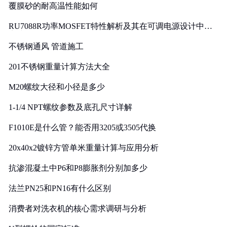
覆膜砂的耐高温性能如何
RU7088R功率MOSFET特性解析及其在可调电源设计中的
实践
不锈钢通风 管道施工
201不锈钢重量计算方法大全
M20螺纹大径和小径是多少
1-1/4 NPT螺纹参数及底孔尺寸详解
F1010E是什么管？能否用3205或3505代换
20x40x2镀锌方管单米重量计算与应用分析
抗渗混凝土中P6和P8膨胀剂分别加多少
法兰PN25和PN16有什么区别
消费者对洗衣机的核心需求调研与分析