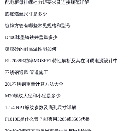
配电柜母排螺栓力矩要求及连接规范详解
膨胀螺丝尺寸是多少
镀锌方管有哪些常见规格和型号
D400球墨铸铁井盖重多少
覆膜砂的耐高温性能如何
RU7088R功率MOSFET特性解析及其在可调电源设计中的
实践
不锈钢通风 管道施工
201不锈钢重量计算方法大全
M20螺纹大径和小径是多少
1-1/4 NPT螺纹参数及底孔尺寸详解
F1010E是什么管？能否用3205或3505代换
20x40x2镀锌方管单米重量计算与应用分析