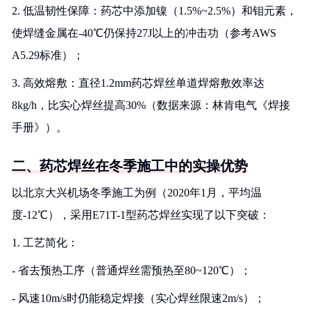
2. 低温韧性保障：药芯中添加镍（1.5%~2.5%）和钼元素，
使焊缝金属在-40℃仍保持27J以上的冲击功（参考AWS
A5.29标准）；
3. 高效熔敷：直径1.2mm药芯焊丝单道焊熔敷效率达
8kg/h，比实心焊丝提高30%（数据来源：林肯电气《焊接
手册》）。
二、药芯焊丝在冬季施工中的实操优势
以北京大兴机场冬季施工为例（2020年1月，平均温
度-12℃），采用E71T-1型药芯焊丝实现了以下突破：
1. 工艺简化：
- 省去预热工序（普通焊丝需预热至80~120℃）；
- 风速10m/s时仍能稳定焊接（实心焊丝限速2m/s）；