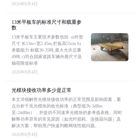
2026年8月4日
13米平板车的标准尺寸和载重参
数
13米平板车主要技术参数包括: a)外形
尺寸:长13m×宽2.45m,栏板高55cm b)
承载能力:标载30-35吨,最大允许总重
49吨 c)符合国家道路车辆外廓尺寸及
轴荷限值标准
2026年8月4日
光模块接收功率多少是正常
本文详细解答光模块接收功率的正常范围及影响因素，重
点分析千兆光模块的收光标准（典型值为-3dBm
至-24dBm），并提供不同速率光模块的参考值表格。同时
解释功率异常的常见原因（如光纤损耗、连接器问题）及
解决方案，帮助用户快速判断网络性能问题。
2026年8月4日