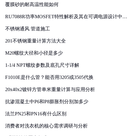
覆膜砂的耐高温性能如何
RU7088R功率MOSFET特性解析及其在可调电源设计中的
实践
不锈钢通风 管道施工
201不锈钢重量计算方法大全
M20螺纹大径和小径是多少
1-1/4 NPT螺纹参数及底孔尺寸详解
F1010E是什么管？能否用3205或3505代换
20x40x2镀锌方管单米重量计算与应用分析
抗渗混凝土中P6和P8膨胀剂分别加多少
法兰PN25和PN16有什么区别
消费者对洗衣机的核心需求调研与分析