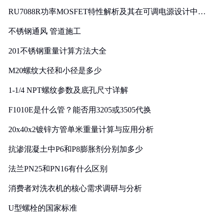
RU7088R功率MOSFET特性解析及其在可调电源设计中的
实践
不锈钢通风 管道施工
201不锈钢重量计算方法大全
M20螺纹大径和小径是多少
1-1/4 NPT螺纹参数及底孔尺寸详解
F1010E是什么管？能否用3205或3505代换
20x40x2镀锌方管单米重量计算与应用分析
抗渗混凝土中P6和P8膨胀剂分别加多少
法兰PN25和PN16有什么区别
消费者对洗衣机的核心需求调研与分析
U型螺栓的国家标准