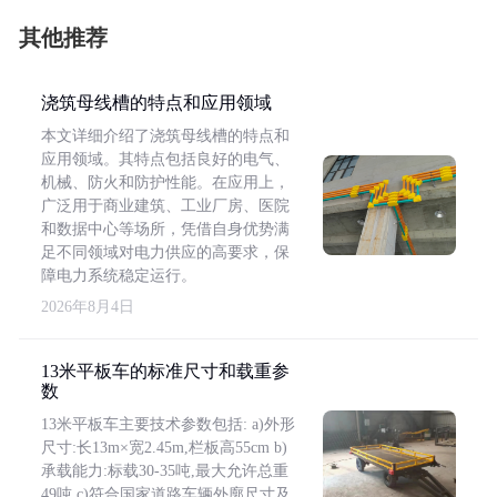
其他推荐
浇筑母线槽的特点和应用领域
本文详细介绍了浇筑母线槽的特点和
应用领域。其特点包括良好的电气、
机械、防火和防护性能。在应用上，
广泛用于商业建筑、工业厂房、医院
和数据中心等场所，凭借自身优势满
足不同领域对电力供应的高要求，保
障电力系统稳定运行。
2026年8月4日
13米平板车的标准尺寸和载重参
数
13米平板车主要技术参数包括: a)外形
尺寸:长13m×宽2.45m,栏板高55cm b)
承载能力:标载30-35吨,最大允许总重
49吨 c)符合国家道路车辆外廓尺寸及