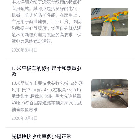
本文详细介绍了浇筑母线槽的特点和
应用领域。其特点包括良好的电气、
机械、防火和防护性能。在应用上，
广泛用于商业建筑、工业厂房、医院
和数据中心等场所，凭借自身优势满
足不同领域对电力供应的高要求，保
障电力系统稳定运行。
2026年8月4日
13米平板车的标准尺寸和载重参
数
13米平板车主要技术参数包括: a)外形
尺寸:长13m×宽2.45m,栏板高55cm b)
承载能力:标载30-35吨,最大允许总重
49吨 c)符合国家道路车辆外廓尺寸及
轴荷限值标准
2026年8月4日
光模块接收功率多少是正常