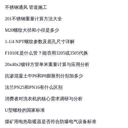
实践
不锈钢通风 管道施工
201不锈钢重量计算方法大全
M20螺纹大径和小径是多少
1-1/4 NPT螺纹参数及底孔尺寸详解
F1010E是什么管？能否用3205或3505代换
20x40x2镀锌方管单米重量计算与应用分析
抗渗混凝土中P6和P8膨胀剂分别加多少
法兰PN25和PN16有什么区别
消费者对洗衣机的核心需求调研与分析
U型螺栓的国家标准
煤矿用电热取暖器是否符合防爆电气设备标准