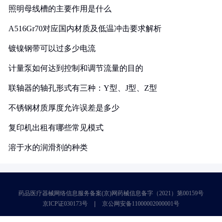
照明母线槽的主要作用是什么
A516Gr70对应国内材质及低温冲击要求解析
镀镍钢带可以过多少电流
计量泵如何达到控制和调节流量的目的
联轴器的轴孔形式有三种：Y型、J型、Z型
不锈钢材质厚度允许误差是多少
复印机出租有哪些常见模式
溶于水的润滑剂的种类
药品医疗器械网络信息服务备案(京)网药械信息备字（2021）第00159号
京ICP证030173号
京公网安备11000002000001号