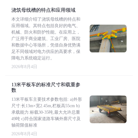
浇筑母线槽的特点和应用领域
本文详细介绍了浇筑母线槽的特点和
应用领域。其特点包括良好的电气、
机械、防火和防护性能。在应用上，
广泛用于商业建筑、工业厂房、医院
和数据中心等场所，凭借自身优势满
足不同领域对电力供应的高要求，保
障电力系统稳定运行。
2026年8月4日
13米平板车的标准尺寸和载重参
数
13米平板车主要技术参数包括: a)外形
尺寸:长13m×宽2.45m,栏板高55cm b)
承载能力:标载30-35吨,最大允许总重
49吨 c)符合国家道路车辆外廓尺寸及
轴荷限值标准
2026年8月4日