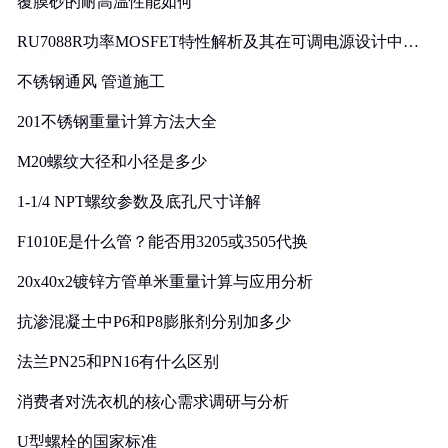
覆膜砂的耐高温性能如何
RU7088R功率MOSFET特性解析及其在可调电源设计中的
实践
不锈钢通风 管道施工
201不锈钢重量计算方法大全
M20螺纹大径和小径是多少
1-1/4 NPT螺纹参数及底孔尺寸详解
F1010E是什么管？能否用3205或3505代换
20x40x2镀锌方管单米重量计算与应用分析
抗渗混凝土中P6和P8膨胀剂分别加多少
法兰PN25和PN16有什么区别
消费者对洗衣机的核心需求调研与分析
U型螺栓的国家标准