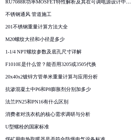
RU7088R功率MOSFET特性解析及其在可调电源设计中的
实践
不锈钢通风 管道施工
201不锈钢重量计算方法大全
M20螺纹大径和小径是多少
1-1/4 NPT螺纹参数及底孔尺寸详解
F1010E是什么管？能否用3205或3505代换
20x40x2镀锌方管单米重量计算与应用分析
抗渗混凝土中P6和P8膨胀剂分别加多少
法兰PN25和PN16有什么区别
消费者对洗衣机的核心需求调研与分析
U型螺栓的国家标准
煤矿用电热取暖器是否符合防爆电气设备标准