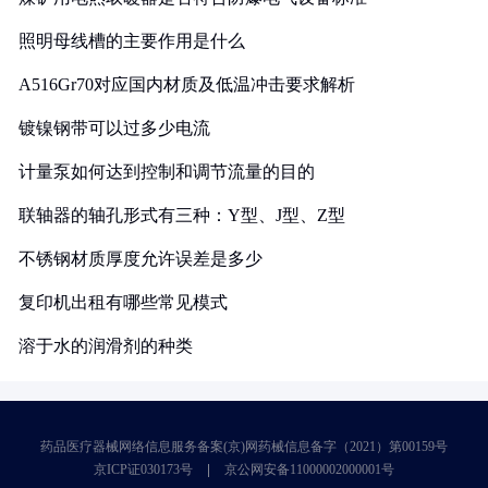
照明母线槽的主要作用是什么
A516Gr70对应国内材质及低温冲击要求解析
镀镍钢带可以过多少电流
计量泵如何达到控制和调节流量的目的
联轴器的轴孔形式有三种：Y型、J型、Z型
不锈钢材质厚度允许误差是多少
复印机出租有哪些常见模式
溶于水的润滑剂的种类
药品医疗器械网络信息服务备案(京)网药械信息备字（2021）第00159号
京ICP证030173号
京公网安备11000002000001号