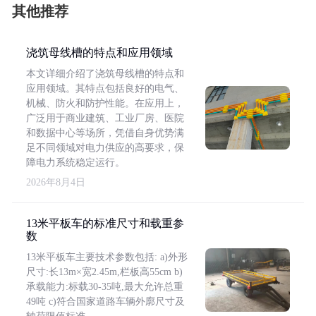
其他推荐
浇筑母线槽的特点和应用领域
本文详细介绍了浇筑母线槽的特点和
应用领域。其特点包括良好的电气、
机械、防火和防护性能。在应用上，
广泛用于商业建筑、工业厂房、医院
和数据中心等场所，凭借自身优势满
足不同领域对电力供应的高要求，保
障电力系统稳定运行。
2026年8月4日
13米平板车的标准尺寸和载重参
数
13米平板车主要技术参数包括: a)外形
尺寸:长13m×宽2.45m,栏板高55cm b)
承载能力:标载30-35吨,最大允许总重
49吨 c)符合国家道路车辆外廓尺寸及