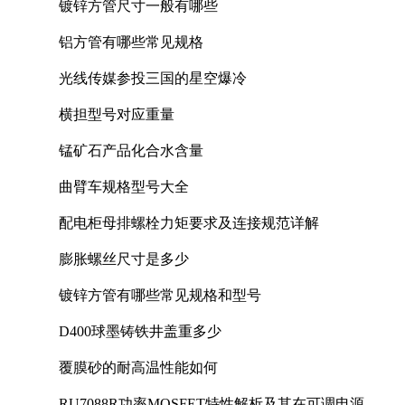
镀锌方管尺寸一般有哪些
铝方管有哪些常见规格
光线传媒参投三国的星空爆冷
横担型号对应重量
锰矿石产品化合水含量
曲臂车规格型号大全
配电柜母排螺栓力矩要求及连接规范详解
膨胀螺丝尺寸是多少
镀锌方管有哪些常见规格和型号
D400球墨铸铁井盖重多少
覆膜砂的耐高温性能如何
RU7088R功率MOSFET特性解析及其在可调电源设