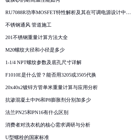
RU7088R功率MOSFET特性解析及其在可调电源设计中的
实践
不锈钢通风 管道施工
201不锈钢重量计算方法大全
M20螺纹大径和小径是多少
1-1/4 NPT螺纹参数及底孔尺寸详解
F1010E是什么管？能否用3205或3505代换
20x40x2镀锌方管单米重量计算与应用分析
抗渗混凝土中P6和P8膨胀剂分别加多少
法兰PN25和PN16有什么区别
消费者对洗衣机的核心需求调研与分析
U型螺栓的国家标准